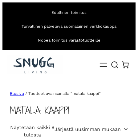
Edullinen toimitus
Turvallinen palveleva suomalainen verkkokauppa
Nopea toimitus varastotuotteille
Etusivu
/ Tuotteet avainsanalla “matala kaappi”
MATALA KAAPPI
Näytetään kaikki 8
S
tulosta