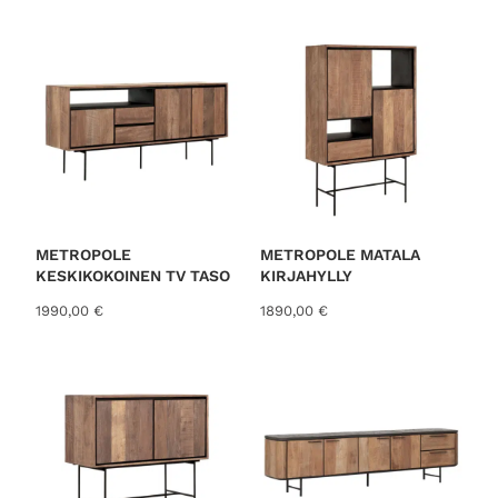
o
r
t
e
d
b
y
l
a
t
METROPOLE
METROPOLE MATALA
KESKIKOKOINEN TV TASO
KIRJAHYLLY
e
s
1990,00
€
1890,00
€
t