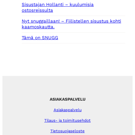
Sisustajan Hollanti – kuulumisia
ostosreissulta
Nyt snuggaillaan! – Fiilistellen sisustus kohti
kaamoskautta.
Tämä on SNUGG
ASIAKASPALVELU
Asiakaspalvelu
Tilaus- ja toimitusehdot
Tietosuojaseloste