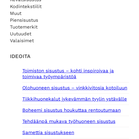
Kodintekstiilit
Muut
Piensisustus
Tuotemerkit
Uutuudet
Valaisimet
IDEOITA
Toimiston sisustus – kohti inspiroivaa ja
toimivaa työympäristöä
Olohuoneen sisustus – vinkkivitosia kotoiluun
Tiikkihuonekalut jykevämmän tyylin ystävälle
Boheemi sisustus houkuttaa rentoutumaan
Tehdäänpä mukava työhuoneen sisustus
Samettia sisustukseen