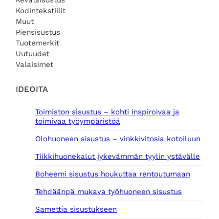
Kevätsisustus
Kodintekstiilit
Muut
Piensisustus
Tuotemerkit
Uutuudet
Valaisimet
IDEOITA
Toimiston sisustus – kohti inspiroivaa ja
toimivaa työympäristöä
Olohuoneen sisustus – vinkkivitosia kotoiluun
Tiikkihuonekalut jykevämmän tyylin ystävälle
Boheemi sisustus houkuttaa rentoutumaan
Tehdäänpä mukava työhuoneen sisustus
Samettia sisustukseen