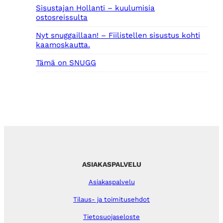
Sisustajan Hollanti – kuulumisia
ostosreissulta
Nyt snuggaillaan! – Fiilistellen sisustus kohti
kaamoskautta.
Tämä on SNUGG
ASIAKASPALVELU
Asiakaspalvelu
Tilaus- ja toimitusehdot
Tietosuojaseloste