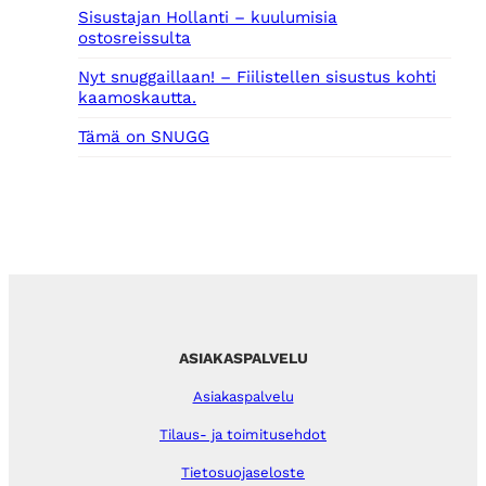
Sisustajan Hollanti – kuulumisia
ostosreissulta
Nyt snuggaillaan! – Fiilistellen sisustus kohti
kaamoskautta.
Tämä on SNUGG
ASIAKASPALVELU
Asiakaspalvelu
Tilaus- ja toimitusehdot
Tietosuojaseloste