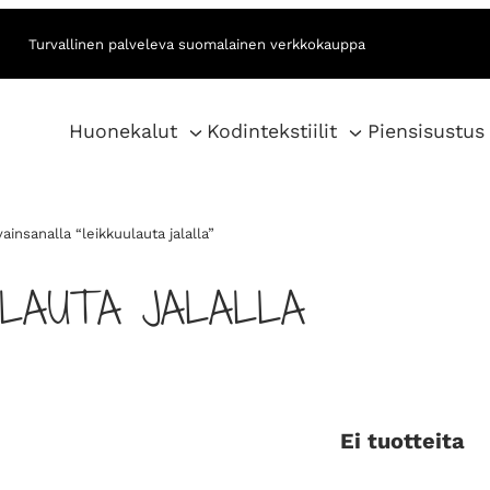
Turvallinen palveleva suomalainen verkkokauppa
Huonekalut
Kodintekstiilit
Piensisustus
ainsanalla “leikkuulauta jalalla”
ULAUTA JALALLA
Ei tuotteita