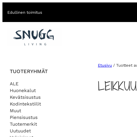
Edullinen toimitus
Etusivu
/ Tuotteet av
TUOTERYHMÄT
LEIKKU
ALE
Huonekalut
Kevätsisustus
Kodintekstiilit
Muut
Piensisustus
Tuotemerkit
Uutuudet