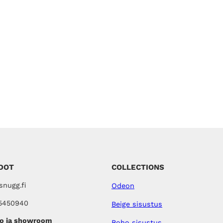
DOT
COLLECTIONS
nugg.fi
Odeon
5450940
Beige sisustus
o ja showroom
Boho sisustus