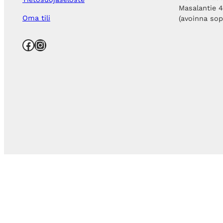
Masalantie 
Oma tili
(avoinna so
Facebook
Instagram