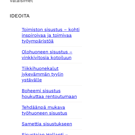
Valaisimet
IDEOITA
Toimiston sisustus – kohti
inspiroivaa ja toimivaa
työympäristöä
Olohuoneen sisustus –
vinkkivitosia kotoiluun
Tiikkihuonekalut
jykevämmän tyylin
ystävälle
Boheemi sisustus
houkuttaa rentoutumaan
Tehdäänpä mukava
työhuoneen sisustus
Samettia sisustukseen
Sisustajan Hollanti –