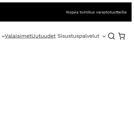
Nopea toimitus varastotuotteille
Valaisimet
Uutuudet
Sisustuspalvelut