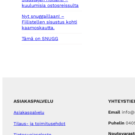
kuulumisia ostosreissulta
Nyt snuggaillaan! –
Fiilistellen sisustus kohti
kaamoskautta.
Tämä on SNUGG
ASIAKASPALVELU
YHTEYSTIE
Email
info@s
Asiakaspalvelu
Puhelin
040
Tilaus- ja toimitusehdot
Noutovarast
Tietosuojaseloste