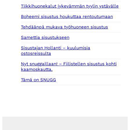
Tiikkihuonekalut jykevämmän tyylin ystävälle
Boheemi sisustus houkuttaa rentoutumaan
Tehdäänpä mukava työhuoneen sisustus
Samettia sisustukseen
Sisustajan Hollanti – kuulumisia
ostosreissulta
Nyt snuggaillaan! – Fiilistellen sisustus kohti
kaamoskautta.
Tämä on SNUGG