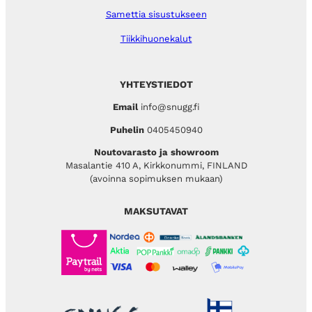
Samettia sisustukseen
Tiikkihuonekalut
YHTEYSTIEDOT
Email
info@snugg.fi
Puhelin
0405450940
Noutovarasto ja showroom
Masalantie 410 A, Kirkkonummi, FINLAND
(avoinna sopimuksen mukaan)
MAKSUTAVAT