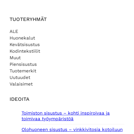
TUOTERYHMÄT
ALE
Huonekalut
Kevätsisustus
Kodintekstiilit
Muut
Piensisustus
Tuotemerkit
Uutuudet
Valaisimet
IDEOITA
Toimiston sisustus – kohti inspiroivaa ja
toimivaa työympäristöä
Olohuoneen sisustus – vinkkivitosia kotoiluun