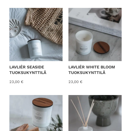
o
r
t
e
d
b
y
l
a
t
LAVLIÉR SEASIDE
LAVLIÉR WHITE BLOOM
TUOKSUKYNTTILÄ
TUOKSUKYNTTILÄ
e
s
23,00
€
23,00
€
t