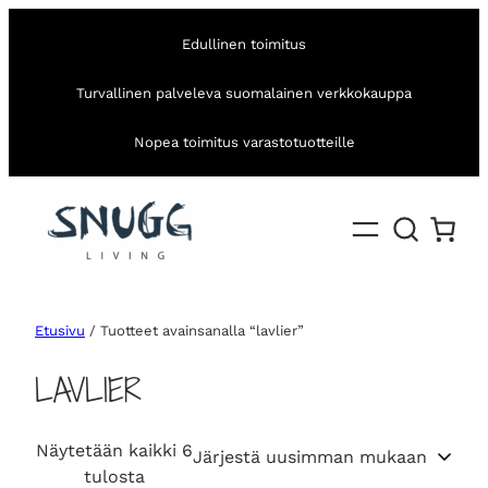
Edullinen toimitus
Turvallinen palveleva suomalainen verkkokauppa
Nopea toimitus varastotuotteille
Etusivu
/ Tuotteet avainsanalla “lavlier”
LAVLIER
Näytetään kaikki 6
S
tulosta