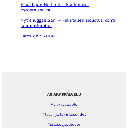
Sisustajan Hollanti – kuulumisia
ostosreissulta
Nyt snuggaillaan! – Fiilistellen sisustus kohti
kaamoskautta.
Tämä on SNUGG
ASIAKASPALVELU
Asiakaspalvelu
Tilaus- ja toimitusehdot
Tietosuojaseloste