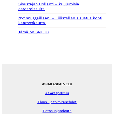
Sisustajan Hollanti – kuulumisia
ostosreissulta
Nyt snuggaillaan! – Fiilistellen sisustus kohti
kaamoskautta.
Tämä on SNUGG
ASIAKASPALVELU
Asiakaspalvelu
Tilaus- ja toimitusehdot
Tietosuojaseloste