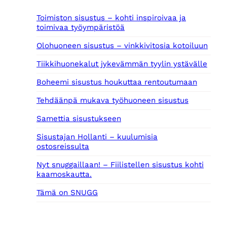
Toimiston sisustus – kohti inspiroivaa ja
toimivaa työympäristöä
Olohuoneen sisustus – vinkkivitosia kotoiluun
Tiikkihuonekalut jykevämmän tyylin ystävälle
Boheemi sisustus houkuttaa rentoutumaan
Tehdäänpä mukava työhuoneen sisustus
Samettia sisustukseen
Sisustajan Hollanti – kuulumisia
ostosreissulta
Nyt snuggaillaan! – Fiilistellen sisustus kohti
kaamoskautta.
Tämä on SNUGG