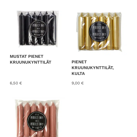
o
r
t
e
d
b
y
l
MUSTAT PIENET
PIENET
KRUUNUKYNTTILÄT
a
KRUUNUKYNTTILÄT,
t
KULTA
e
6,50
€
9,00
€
s
t