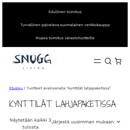
Edullinen toimitus
Turvallinen palveleva suomalainen verkkokauppa
Nopea toimitus varastotuotteille
Etusivu
/ Tuotteet avainsanalla “kynttilät lahjapaketissa”
KYNTTILÄT LAHJAPAKETISSA
Näytetään kaikki 3
S
tulosta