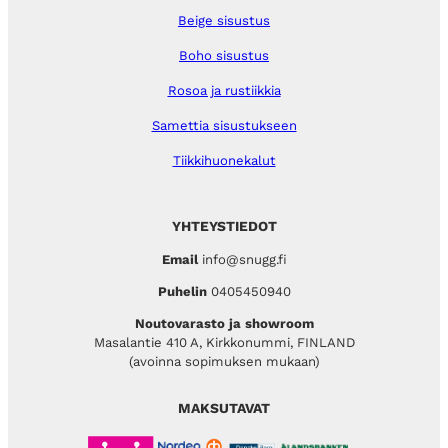
Beige sisustus
Boho sisustus
Rosoa ja rustiikkia
Samettia sisustukseen
Tiikkihuonekalut
YHTEYSTIEDOT
Email
info@snugg.fi
Puhelin
0405450940
Noutovarasto ja showroom
Masalantie 410 A, Kirkkonummi, FINLAND
(avoinna sopimuksen mukaan)
MAKSUTAVAT