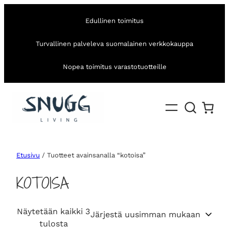
Edullinen toimitus
Turvallinen palveleva suomalainen verkkokauppa
Nopea toimitus varastotuotteille
Etusivu
/ Tuotteet avainsanalla “kotoisa”
KOTOISA
Näytetään kaikki 3
S
tulosta