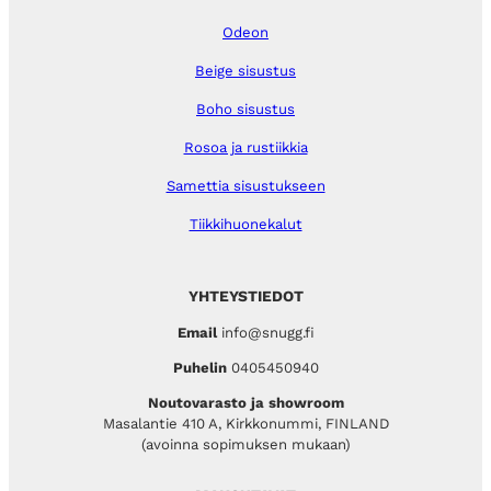
Odeon
Beige sisustus
Boho sisustus
Rosoa ja rustiikkia
Samettia sisustukseen
Tiikkihuonekalut
YHTEYSTIEDOT
Email
info@snugg.fi
Puhelin
0405450940
Noutovarasto ja showroom
Masalantie 410 A, Kirkkonummi, FINLAND
(avoinna sopimuksen mukaan)