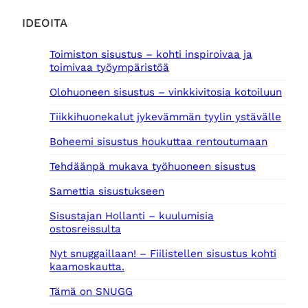
o
4
l
,
IDEOITA
i
0
:
0
Toimiston sisustus – kohti inspiroivaa ja
1
toimivaa työympäristöä
8
€
,
.
Olohuoneen sisustus – vinkkivitosia kotoiluun
0
0
Tiikkihuonekalut jykevämmän tyylin ystävälle
€
Boheemi sisustus houkuttaa rentoutumaan
.
Tehdäänpä mukava työhuoneen sisustus
Samettia sisustukseen
Sisustajan Hollanti – kuulumisia
ostosreissulta
Nyt snuggaillaan! – Fiilistellen sisustus kohti
kaamoskautta.
Tämä on SNUGG