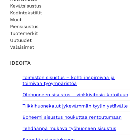
Kevätsisustus
Kodintekstiilit
Muut
Piensisustus
Tuotemerkit
Uutuudet
Valaisimet
IDEOITA
Toimiston sisustus – kohti inspiroivaa ja
toimivaa työympäristöä
Olohuoneen sisustus – vinkkivitosia kotoiluun
Tiikkihuonekalut jykevämmän tyylin ystävälle
Boheemi sisustus houkuttaa rentoutumaan
Tehdäänpä mukava työhuoneen sisustus
Samettia sisustukseen