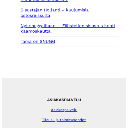
Sisustajan Hollanti – kuulumisia
ostosreissulta
Nyt snuggaillaan! – Fiilistellen sisustus kohti
kaamoskautta.
Tämä on SNUGG
ASIAKASPALVELU
Asiakaspalvelu
Tilaus- ja toimitusehdot