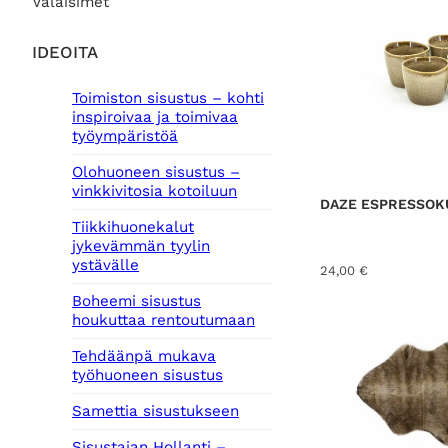
Valaisimet
IDEOITA
Toimiston sisustus – kohti
inspiroivaa ja toimivaa
työympäristöä
Olohuoneen sisustus –
vinkkivitosia kotoiluun
DAZE ESPRESSOKU
Tiikkihuonekalut
jykevämmän tyylin
ystävälle
24,00
€
Boheemi sisustus
houkuttaa rentoutumaan
Tehdäänpä mukava
työhuoneen sisustus
Samettia sisustukseen
Sisustajan Hollanti –