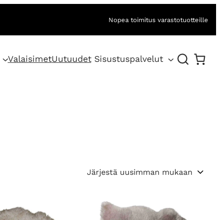
Nopea toimitus varastotuotteille
Valaisimet
Uutuudet
Sisustuspalvelut