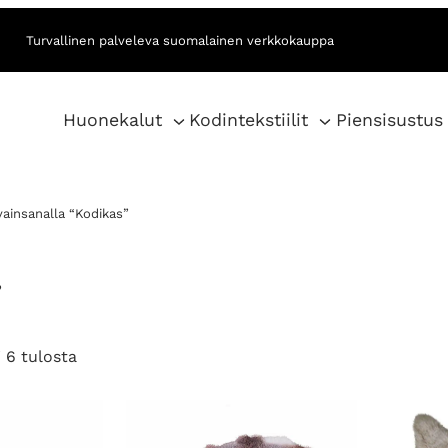
Turvallinen palveleva suomalainen verkkokauppa
Huonekalut
Kodintekstiilit
Piensisustus
vainsanalla “Kodikas”
S
S
 6 tulosta
o
r
t