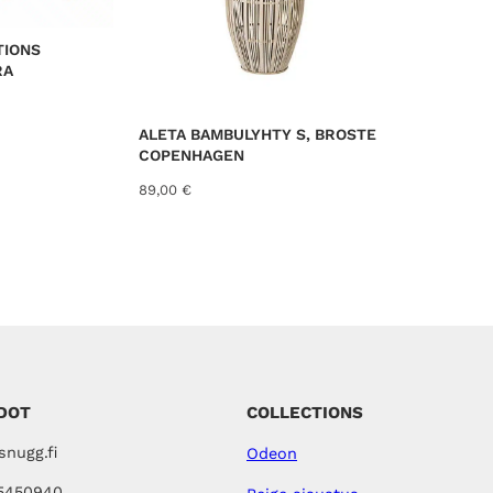
N
U
K
TIONS
S
E
RA
S
S
A
ALETA BAMBULYHTY S, BROSTE
COPENHAGEN
89,00
€
DOT
COLLECTIONS
nugg.fi
Odeon
5450940