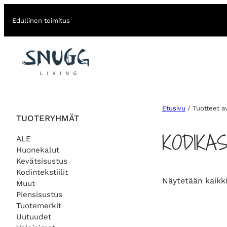
Edullinen toimitus
Etusivu
/ Tuotteet a
TUOTERYHMÄT
KODIKA
ALE
Huonekalut
Kevätsisustus
Kodintekstiilit
Näytetään kaikki
Muut
Piensisustus
Tuotemerkit
Uutuudet