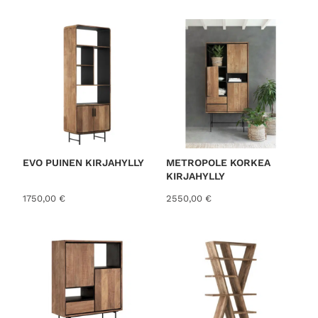
o
r
t
e
d
b
y
l
a
t
EVO PUINEN KIRJAHYLLY
METROPOLE KORKEA
KIRJAHYLLY
e
s
1750,00
€
2550,00
€
t