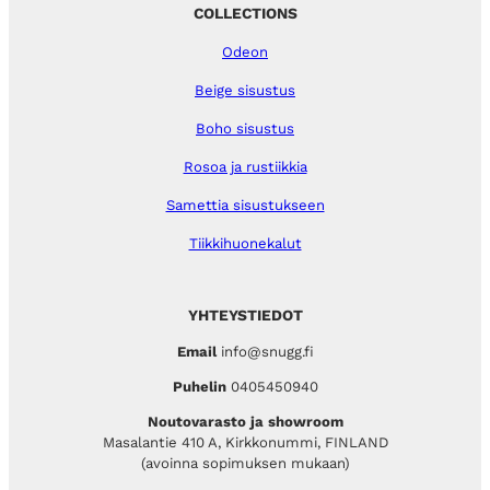
COLLECTIONS
Odeon
Beige sisustus
Boho sisustus
Rosoa ja rustiikkia
Samettia sisustukseen
Tiikkihuonekalut
YHTEYSTIEDOT
Email
info@snugg.fi
Puhelin
0405450940
Noutovarasto ja showroom
Masalantie 410 A, Kirkkonummi, FINLAND
(avoinna sopimuksen mukaan)