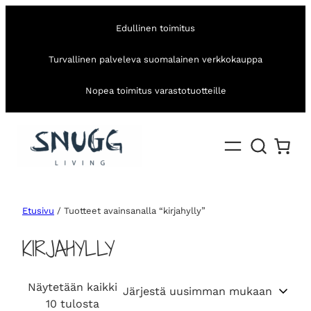
Edullinen toimitus
Turvallinen palveleva suomalainen verkkokauppa
Nopea toimitus varastotuotteille
Etusivu
/ Tuotteet avainsanalla “kirjahylly”
KIRJAHYLLY
Näytetään kaikki
S
10 tulosta