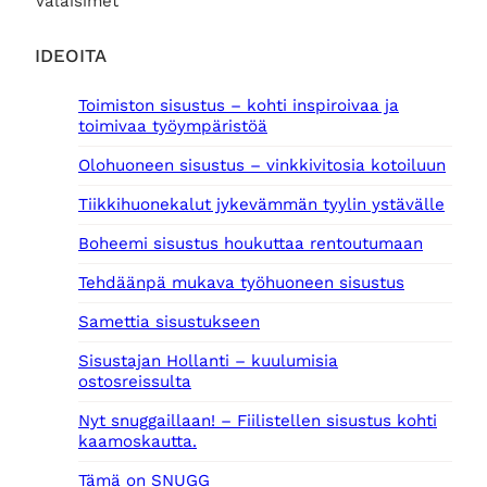
Valaisimet
IDEOITA
Toimiston sisustus – kohti inspiroivaa ja
toimivaa työympäristöä
Olohuoneen sisustus – vinkkivitosia kotoiluun
Tiikkihuonekalut jykevämmän tyylin ystävälle
Boheemi sisustus houkuttaa rentoutumaan
Tehdäänpä mukava työhuoneen sisustus
Samettia sisustukseen
Sisustajan Hollanti – kuulumisia
ostosreissulta
Nyt snuggaillaan! – Fiilistellen sisustus kohti
kaamoskautta.
Tämä on SNUGG