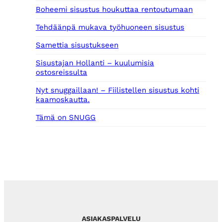
0
Boheemi sisustus houkuttaa rentoutumaan
€
€
.
Tehdäänpä mukava työhuoneen sisustus
.
Samettia sisustukseen
Sisustajan Hollanti – kuulumisia
ostosreissulta
Nyt snuggaillaan! – Fiilistellen sisustus kohti
kaamoskautta.
Tämä on SNUGG
ASIAKASPALVELU