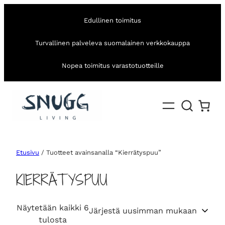
Edullinen toimitus
Turvallinen palveleva suomalainen verkkokauppa
Nopea toimitus varastotuotteille
Etusivu
/ Tuotteet avainsanalla “Kierrätyspuu”
KIERRÄTYSPUU
Näytetään kaikki 6
S
tulosta