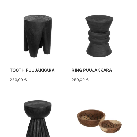
o
r
t
e
d
b
y
l
a
t
TOOTH PUUJAKKARA
RING PUUJAKKARA
e
259,00
€
259,00
€
s
t