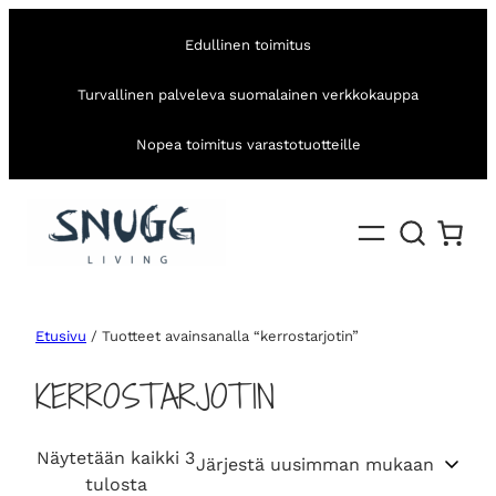
Edullinen toimitus
Turvallinen palveleva suomalainen verkkokauppa
Nopea toimitus varastotuotteille
Etusivu
/ Tuotteet avainsanalla “kerrostarjotin”
KERROSTARJOTIN
Näytetään kaikki 3
S
tulosta