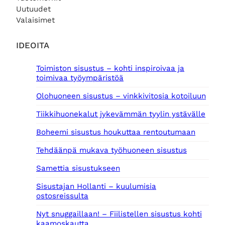
Uutuudet
Valaisimet
IDEOITA
Toimiston sisustus – kohti inspiroivaa ja
toimivaa työympäristöä
Olohuoneen sisustus – vinkkivitosia kotoiluun
Tiikkihuonekalut jykevämmän tyylin ystävälle
Boheemi sisustus houkuttaa rentoutumaan
Tehdäänpä mukava työhuoneen sisustus
Samettia sisustukseen
Sisustajan Hollanti – kuulumisia
ostosreissulta
Nyt snuggaillaan! – Fiilistellen sisustus kohti
kaamoskautta.