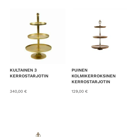
o
r
t
e
d
b
y
l
a
t
KULTAINEN 3
PUINEN
KERROSTARJOTIN
KOLMIKERROKSINEN
e
KERROSTARJOTIN
s
340,00
€
129,00
€
t