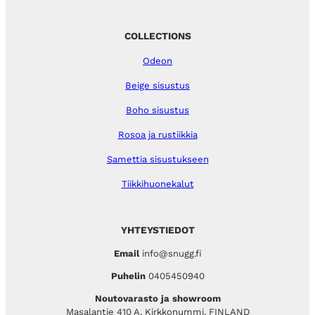
COLLECTIONS
Odeon
Beige sisustus
Boho sisustus
Rosoa ja rustiikkia
Samettia sisustukseen
Tiikkihuonekalut
YHTEYSTIEDOT
Email
info@snugg.fi
Puhelin
0405450940
Noutovarasto ja showroom
Masalantie 410 A, Kirkkonummi, FINLAND