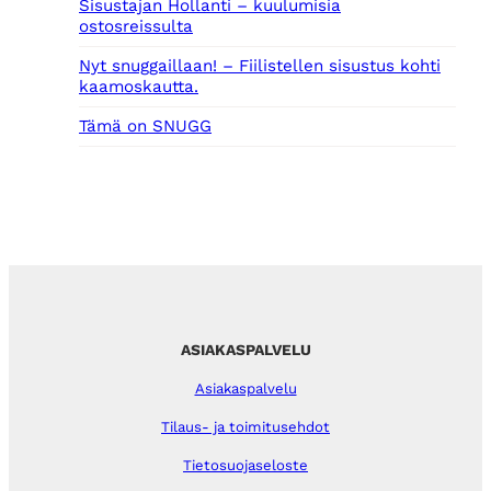
Sisustajan Hollanti – kuulumisia
ostosreissulta
Nyt snuggaillaan! – Fiilistellen sisustus kohti
kaamoskautta.
Tämä on SNUGG
ASIAKASPALVELU
Asiakaspalvelu
Tilaus- ja toimitusehdot
Tietosuojaseloste