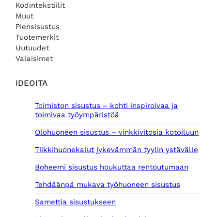
Kodintekstiilit
Muut
Piensisustus
Tuotemerkit
Uutuudet
Valaisimet
IDEOITA
Toimiston sisustus – kohti inspiroivaa ja
toimivaa työympäristöä
Olohuoneen sisustus – vinkkivitosia kotoiluun
Tiikkihuonekalut jykevämmän tyylin ystävälle
Boheemi sisustus houkuttaa rentoutumaan
Tehdäänpä mukava työhuoneen sisustus
Samettia sisustukseen