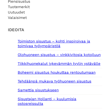
Piensisustus
i
o
Tuotemerkit
n
n
Uutuudet
t
:
Valaisimet
a
1
o
2
l
,
IDEOITA
i
0
:
0
Toimiston sisustus – kohti inspiroivaa ja
1
toimivaa työympäristöä
5
€
,
.
Olohuoneen sisustus – vinkkivitosia kotoiluun
0
0
Tiikkihuonekalut jykevämmän tyylin ystävälle
€
Boheemi sisustus houkuttaa rentoutumaan
.
Tehdäänpä mukava työhuoneen sisustus
Samettia sisustukseen
Sisustajan Hollanti – kuulumisia
ostosreissulta