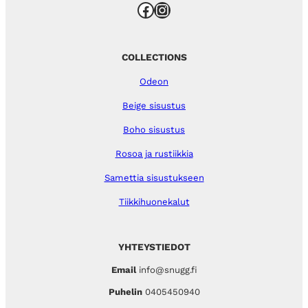
Facebook
Instagram
COLLECTIONS
Odeon
Beige sisustus
Boho sisustus
Rosoa ja rustiikkia
Samettia sisustukseen
Tiikkihuonekalut
YHTEYSTIEDOT
Email
info@snugg.fi
Puhelin
0405450940