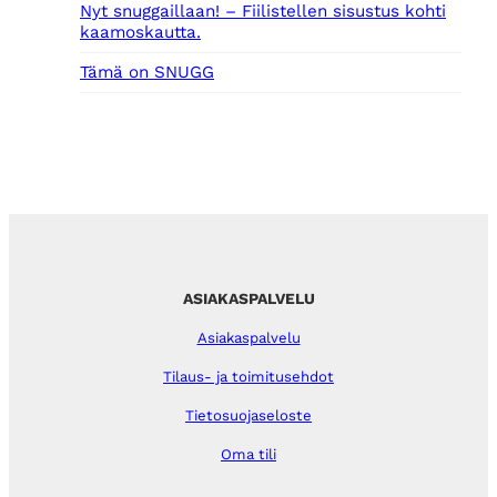
Nyt snuggaillaan! – Fiilistellen sisustus kohti
kaamoskautta.
Tämä on SNUGG
ASIAKASPALVELU
Asiakaspalvelu
Tilaus- ja toimitusehdot
Tietosuojaseloste
Oma tili