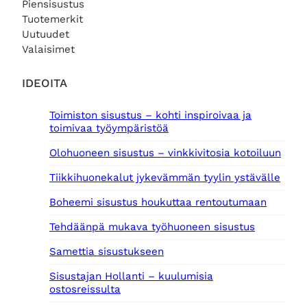
Piensisustus
Tuotemerkit
Uutuudet
Valaisimet
IDEOITA
Toimiston sisustus – kohti inspiroivaa ja
toimivaa työympäristöä
Olohuoneen sisustus – vinkkivitosia kotoiluun
Tiikkihuonekalut jykevämmän tyylin ystävälle
Boheemi sisustus houkuttaa rentoutumaan
Tehdäänpä mukava työhuoneen sisustus
Samettia sisustukseen
Sisustajan Hollanti – kuulumisia
ostosreissulta