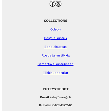
Facebook
Instagram
COLLECTIONS
Odeon
Beige sisustus
Boho sisustus
Rosoa ja rustiikkia
Samettia sisustukseen
Tiikkihuonekalut
YHTEYSTIEDOT
Email
info@snugg.fi
Puhelin
0405450940