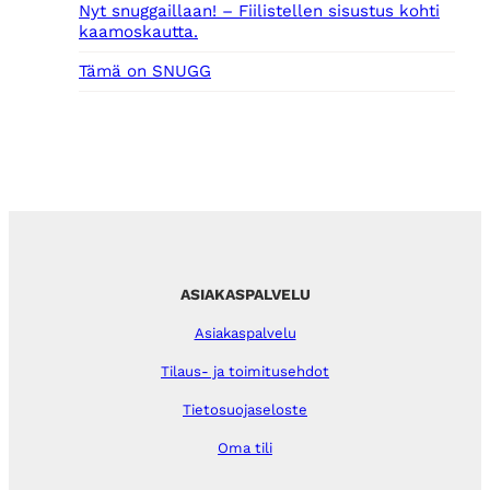
Nyt snuggaillaan! – Fiilistellen sisustus kohti
kaamoskautta.
Tämä on SNUGG
ASIAKASPALVELU
Asiakaspalvelu
Tilaus- ja toimitusehdot
Tietosuojaseloste
Oma tili