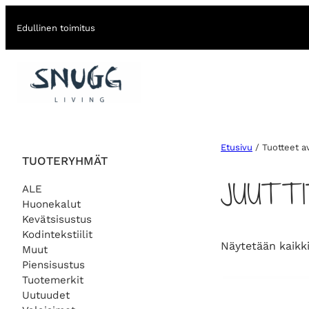
Edullinen toimitus
Etusivu
/ Tuotteet av
TUOTERYHMÄT
JUUTTI
ALE
Huonekalut
Kevätsisustus
Kodintekstiilit
Näytetään kaikki
Muut
Piensisustus
Tuotemerkit
Uutuudet