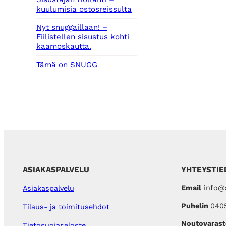
kuulumisia ostosreissulta
Nyt snuggaillaan! –
Fiilistellen sisustus kohti
kaamoskautta.
Tämä on SNUGG
ASIAKASPALVELU
YHTEYSTIE
Email
info@s
Asiakaspalvelu
Puhelin
040
Tilaus- ja toimitusehdot
Noutovarast
Tietosuojaseloste