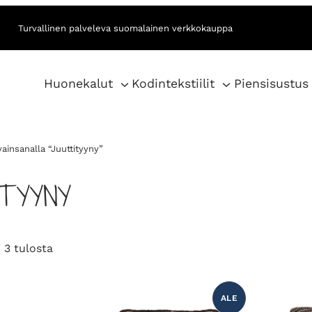
Turvallinen palveleva suomalainen verkkokauppa
Huonekalut
Kodintekstiilit
Piensisustus
ainsanalla “Juuttityyny”
TYYNY
S
 3 tulosta
o
r
t
ALE
T
U