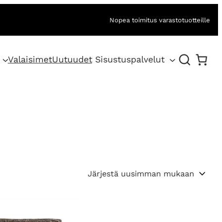
Nopea toimitus varastotuotteille
Valaisimet
Uutuudet
Sisustuspalvelut