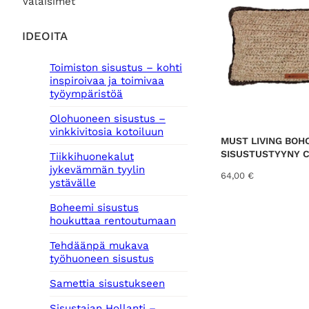
Valaisimet
IDEOITA
Toimiston sisustus – kohti
inspiroivaa ja toimivaa
työympäristöä
Olohuoneen sisustus –
vinkkivitosia kotoiluun
MUST LIVING BOH
SISUSTUSTYYNY 
Tiikkihuonekalut
jykevämmän tyylin
64,00
€
ystävälle
Boheemi sisustus
houkuttaa rentoutumaan
Tehdäänpä mukava
työhuoneen sisustus
Samettia sisustukseen
Sisustajan Hollanti –