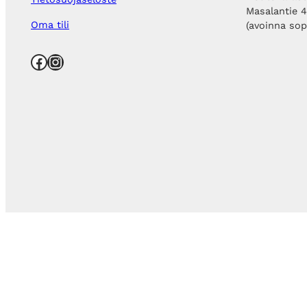
Masalantie 
Oma tili
(avoinna so
Facebook
Instagram