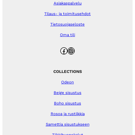
Asiakaspalvelu
Tilaus- ja toimitusehdot
Tietosuojaseloste
Oma tili
Facebook
Instagram
COLLECTIONS
Odeon
Beige sisustus
Boho sisustus
Rosoa ja rustiikkia
Samettia sisustukseen
Tiikkihuonekalut