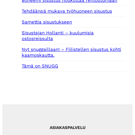
Boheemi sisustus houkuttaa rentoutumaan
Tehdäänpä mukava työhuoneen sisustus
Samettia sisustukseen
Sisustajan Hollanti – kuulumisia
ostosreissulta
Nyt snuggaillaan! – Fiilistellen sisustus kohti
kaamoskautta.
Tämä on SNUGG
ASIAKASPALVELU