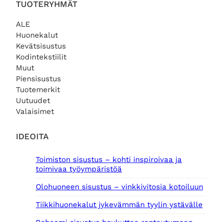
TUOTERYHMÄT
ALE
Huonekalut
Kevätsisustus
Kodintekstiilit
Muut
Piensisustus
Tuotemerkit
Uutuudet
Valaisimet
IDEOITA
Toimiston sisustus – kohti inspiroivaa ja
toimivaa työympäristöä
Olohuoneen sisustus – vinkkivitosia kotoiluun
Tiikkihuonekalut jykevämmän tyylin ystävälle