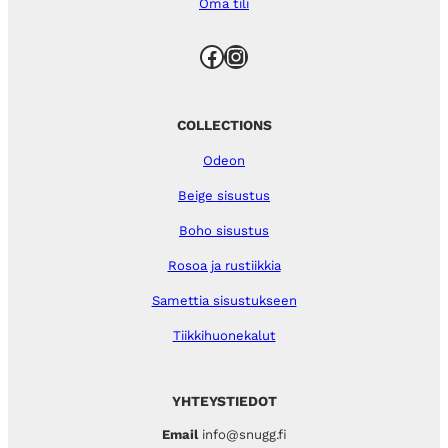
Oma tili
Facebook
Instagram
COLLECTIONS
Odeon
Beige sisustus
Boho sisustus
Rosoa ja rustiikkia
Samettia sisustukseen
Tiikkihuonekalut
YHTEYSTIEDOT
Email
info@snugg.fi