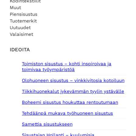
Kodintekstiilit
Muut
Piensisustus
Tuotemerkit
Uutuudet
Valaisimet
IDEOITA
Toimiston sisustus – kohti inspiroivaa ja
toimivaa työympäristöä
Olohuoneen sisustus – vinkkivitosia kotoiluun
Tiikkihuonekalut jykevämmän tyylin ystävälle
Boheemi sisustus houkuttaa rentoutumaan
Tehdäänpä mukava työhuoneen sisustus
Samettia sisustukseen
Sisustajan Hollanti – kuulumisia