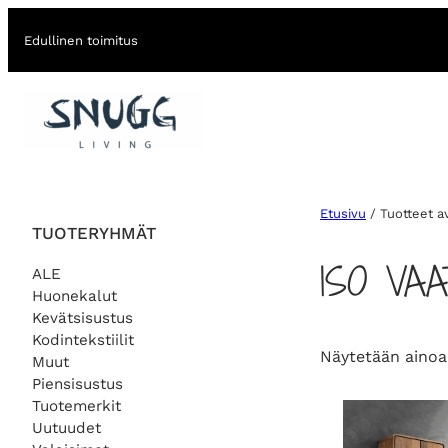
Edullinen toimitus
Etusivu
/ Tuotteet a
TUOTERYHMÄT
ISO VA
ALE
Huonekalut
Kevätsisustus
Kodintekstiilit
Näytetään ainoa
Muut
Piensisustus
Tuotemerkit
Uutuudet