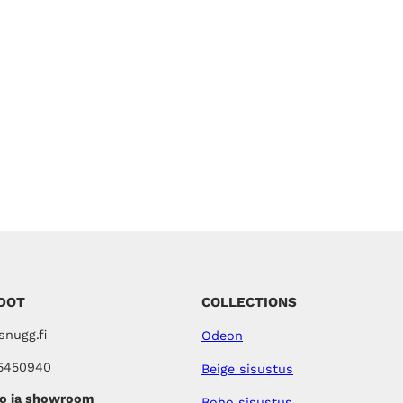
DOT
COLLECTIONS
nugg.fi
Odeon
5450940
Beige sisustus
o ja showroom
Boho sisustus