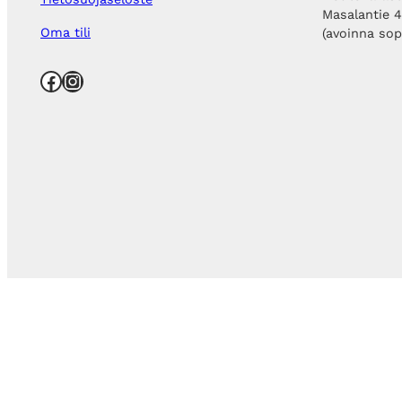
Masalantie 
Oma tili
(avoinna so
Facebook
Instagram