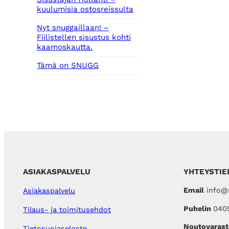
kuulumisia ostosreissulta
Nyt snuggaillaan! –
Fiilistellen sisustus kohti
kaamoskautta.
Tämä on SNUGG
ASIAKASPALVELU
YHTEYSTIE
Email
info@s
Asiakaspalvelu
Puhelin
040
Tilaus- ja toimitusehdot
Noutovarast
Tietosuojaseloste