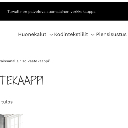
Turvallinen palveleva suomalainen verkkokauppa
Huonekalut
Kodintekstiilit
Piensisustus
vainsanalla “iso vaatekaappi”
ATEKAAPPI
 tulos