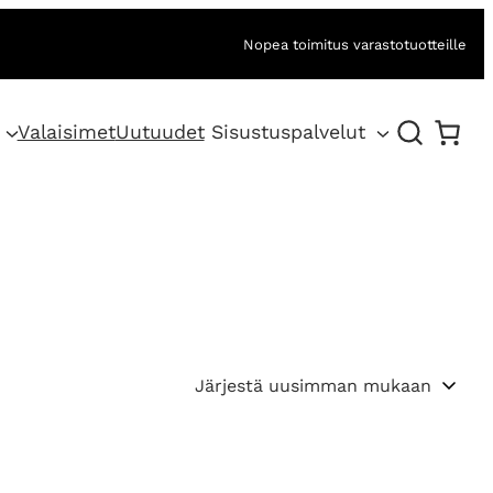
Nopea toimitus varastotuotteille
Valaisimet
Uutuudet
Sisustuspalvelut