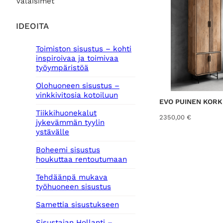
Valaisimet
IDEOITA
Toimiston sisustus – kohti
inspiroivaa ja toimivaa
työympäristöä
Olohuoneen sisustus –
vinkkivitosia kotoiluun
EVO PUINEN KORK
Tiikkihuonekalut
2350,00
€
jykevämmän tyylin
ystävälle
Boheemi sisustus
houkuttaa rentoutumaan
Tehdäänpä mukava
työhuoneen sisustus
Samettia sisustukseen
Sisustajan Hollanti –