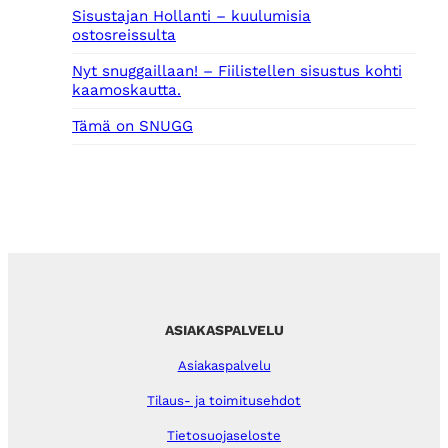
Sisustajan Hollanti – kuulumisia
ostosreissulta
Nyt snuggaillaan! – Fiilistellen sisustus kohti
kaamoskautta.
Tämä on SNUGG
ASIAKASPALVELU
Asiakaspalvelu
Tilaus- ja toimitusehdot
Tietosuojaseloste