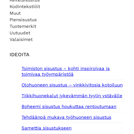
Kevätsisustus
Kodintekstiilit
Muut
Piensisustus
Tuotemerkit
Uutuudet
Valaisimet
IDEOITA
Toimiston sisustus – kohti inspiroivaa ja
toimivaa työympäristöä
Olohuoneen sisustus – vinkkivitosia kotoiluun
Tiikkihuonekalut jykevämmän tyylin ystävälle
Boheemi sisustus houkuttaa rentoutumaan
Tehdäänpä mukava työhuoneen sisustus
Samettia sisustukseen