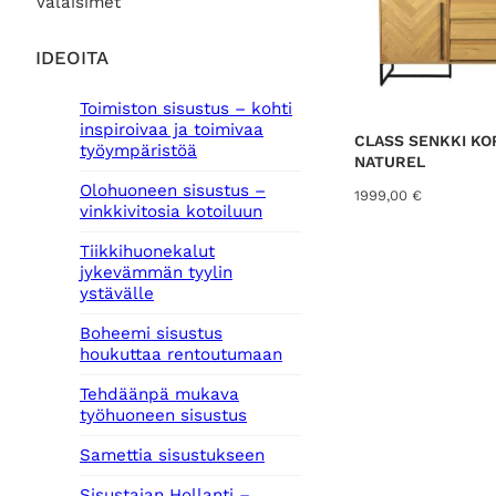
Valaisimet
IDEOITA
Toimiston sisustus – kohti
inspiroivaa ja toimivaa
CLASS SENKKI KO
työympäristöä
NATUREL
Olohuoneen sisustus –
1999,00
€
vinkkivitosia kotoiluun
Tiikkihuonekalut
jykevämmän tyylin
ystävälle
Boheemi sisustus
houkuttaa rentoutumaan
Tehdäänpä mukava
työhuoneen sisustus
Samettia sisustukseen
Sisustajan Hollanti –