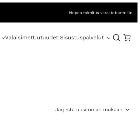
Nopea toimitus varastotuotteille
Valaisimet
Uutuudet
Sisustuspalvelut