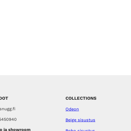
DOT
COLLECTIONS
nugg.fi
Odeon
5450940
Beige sisustus
o ja showroom
Boho sisustus