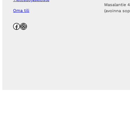
Masalantie 
Oma tili
(avoinna so
Facebook
Instagram