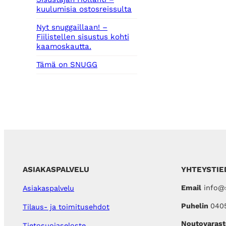
kuulumisia ostosreissulta
Nyt snuggaillaan! –
Fiilistellen sisustus kohti
kaamoskautta.
Tämä on SNUGG
ASIAKASPALVELU
YHTEYSTIE
Email
info@s
Asiakaspalvelu
Puhelin
040
Tilaus- ja toimitusehdot
Noutovarast
Tietosuojaseloste