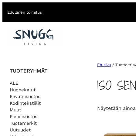
Edullinen toimitus
Etusivu
/ Tuotteet av
TUOTERYHMÄT
ISO SEN
ALE
Huonekalut
Kevätsisustus
Kodintekstiilit
Näytetään ainoa
Muut
Piensisustus
Tuotemerkit
Uutuudet