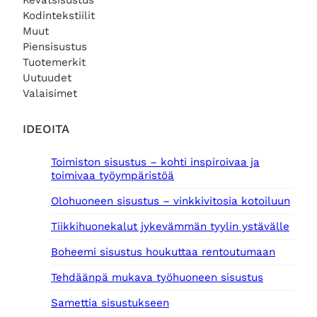
Kevätsisustus
Kodintekstiilit
Muut
Piensisustus
Tuotemerkit
Uutuudet
Valaisimet
IDEOITA
Toimiston sisustus – kohti inspiroivaa ja
toimivaa työympäristöä
Olohuoneen sisustus – vinkkivitosia kotoiluun
Tiikkihuonekalut jykevämmän tyylin ystävälle
Boheemi sisustus houkuttaa rentoutumaan
Tehdäänpä mukava työhuoneen sisustus
Samettia sisustukseen