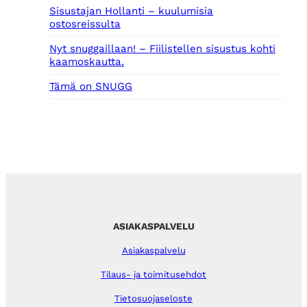
Sisustajan Hollanti – kuulumisia
ostosreissulta
Nyt snuggaillaan! – Fiilistellen sisustus kohti
kaamoskautta.
Tämä on SNUGG
ASIAKASPALVELU
Asiakaspalvelu
Tilaus- ja toimitusehdot
Tietosuojaseloste