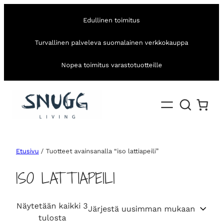
Edullinen toimitus
Turvallinen palveleva suomalainen verkkokauppa
Nopea toimitus varastotuotteille
Etusivu
/ Tuotteet avainsanalla “iso lattiapeili”
ISO LATTIAPEILI
Näytetään kaikki 3
S
tulosta