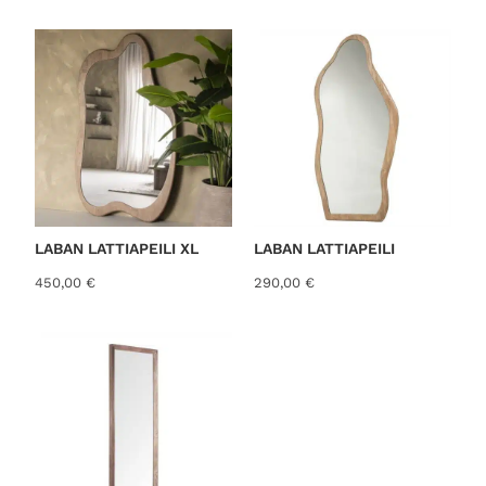
o
r
t
e
d
b
y
l
a
t
LABAN LATTIAPEILI XL
LABAN LATTIAPEILI
e
450,00
€
290,00
€
s
t