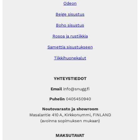
Odeon
Beige sisustus
Boho sisustus
Rosoa ja rustiikkia
Samettia sisustukseen
Tiikkihuonekalut
YHTEYSTIEDOT
Email
info@snugg.fi
Puhelin
0405450940
Noutovarasto ja showroom
Masalantie 410 A, Kirkkonummi, FINLAND
(avoinna sopimuksen mukaan)
MAKSUTAVAT