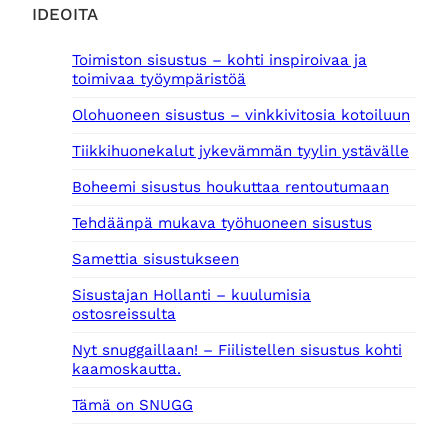
IDEOITA
Toimiston sisustus – kohti inspiroivaa ja
toimivaa työympäristöä
Olohuoneen sisustus – vinkkivitosia kotoiluun
Tiikkihuonekalut jykevämmän tyylin ystävälle
Boheemi sisustus houkuttaa rentoutumaan
Tehdäänpä mukava työhuoneen sisustus
Samettia sisustukseen
Sisustajan Hollanti – kuulumisia
ostosreissulta
Nyt snuggaillaan! – Fiilistellen sisustus kohti
kaamoskautta.
Tämä on SNUGG