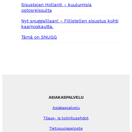
Sisustajan Hollanti – kuulumisia
ostosreissulta
Nyt snuggaillaan! – Fiilistellen sisustus kohti
kaamoskautta.
Tämä on SNUGG
ASIAKASPALVELU
Asiakaspalvelu
Tilaus- ja toimitusehdot
Tietosuojaseloste