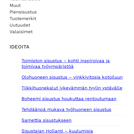
Muut
Piensisustus
Tuotemerkit
Uutuudet
Valaisimet
IDEOITA
Toimiston sisustus – kohti inspiroivaa ja
toimivaa työympäristöä
Olohuoneen sisustus – vinkkivitosia kotoiluun
Tiikkihuonekalut jykevämmän tyylin ystävälle
Boheemi sisustus houkuttaa rentoutumaan
Tehdäänpä mukava työhuoneen sisustus
Samettia sisustukseen
Sisustajan Hollanti – kuulumisia