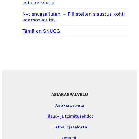
ostosreissulta
Nyt snuggaillaan! – Fiilistellen sisustus kohti
kaamoskautta.
Tämä on SNUGG
ASIAKASPALVELU
Asiakaspalvelu
Tilaus- ja toimitusehdot
Tietosuojaseloste
Oma tili