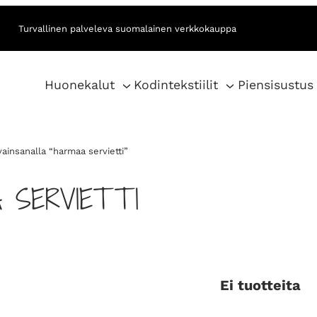
Turvallinen palveleva suomalainen verkkokauppa
Huonekalut
Kodintekstiilit
Piensisustus
ainsanalla “harmaa servietti”
 SERVIETTI
Ei tuotteita