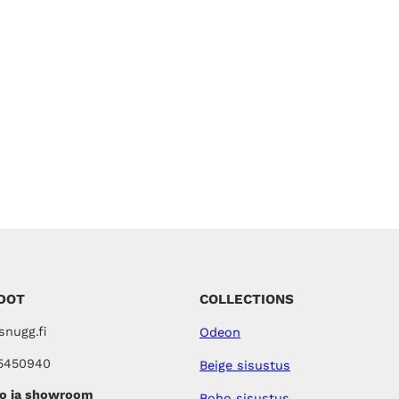
DOT
COLLECTIONS
nugg.fi
Odeon
5450940
Beige sisustus
o ja showroom
Boho sisustus