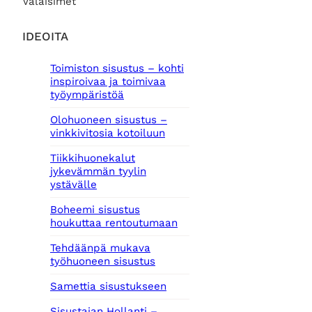
Valaisimet
IDEOITA
Toimiston sisustus – kohti
inspiroivaa ja toimivaa
työympäristöä
Olohuoneen sisustus –
vinkkivitosia kotoiluun
Tiikkihuonekalut
jykevämmän tyylin
ystävälle
Boheemi sisustus
houkuttaa rentoutumaan
Tehdäänpä mukava
työhuoneen sisustus
Samettia sisustukseen
Sisustajan Hollanti –