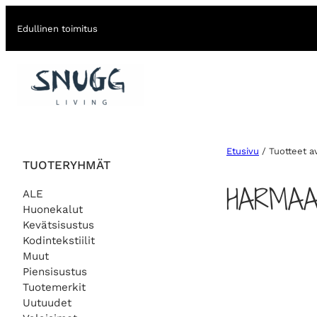
Edullinen toimitus
Etusivu
/ Tuotteet av
TUOTERYHMÄT
HARMAA
ALE
Huonekalut
Kevätsisustus
Kodintekstiilit
Muut
Piensisustus
Tuotemerkit
Uutuudet