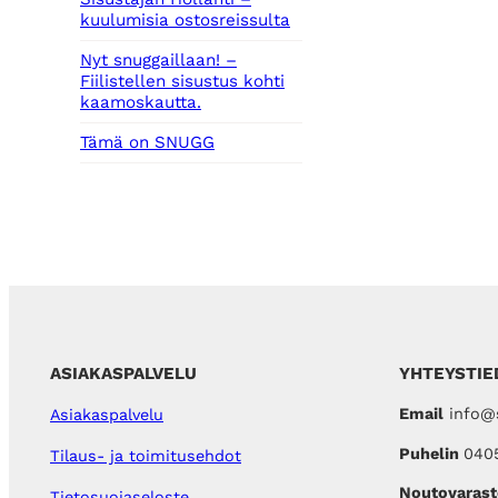
kuulumisia ostosreissulta
Nyt snuggaillaan! –
Fiilistellen sisustus kohti
kaamoskautta.
Tämä on SNUGG
ASIAKASPALVELU
YHTEYSTIE
Email
info@s
Asiakaspalvelu
Puhelin
040
Tilaus- ja toimitusehdot
Noutovarast
Tietosuojaseloste