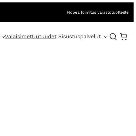
Nopea toimitus varastotuotteille
Valaisimet
Uutuudet
Sisustuspalvelut