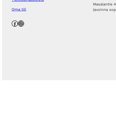
Masalantie 
Oma tili
(avoinna so
Facebook
Instagram