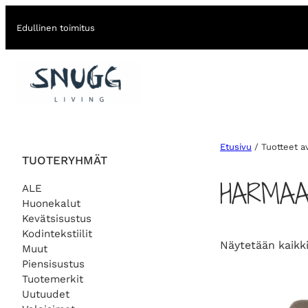
Edullinen toimitus
Etusivu
/ Tuotteet a
TUOTERYHMÄT
HARMAA
ALE
Huonekalut
Kevätsisustus
Kodintekstiilit
Näytetään kaikki
Muut
Piensisustus
Tuotemerkit
Uutuudet