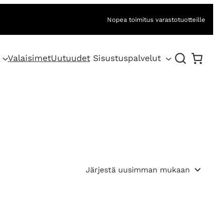
Nopea toimitus varastotuotteille
Valaisimet
Uutuudet
Sisustuspalvelut