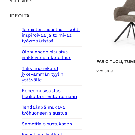
Valaisimet
IDEOITA
Toimiston sisustus – kohti
inspiroivaa ja toimivaa
työympäristöä
Olohuoneen sisustus –
vinkkivitosia kotoiluun
FABIO TUOLI, T
Tiikkihuonekalut
279,00
€
jykevämmän tyylin
ystävälle
Boheemi sisustus
houkuttaa rentoutumaan
Tehdäänpä mukava
työhuoneen sisustus
Samettia sisustukseen
Sisustajan Hollanti –