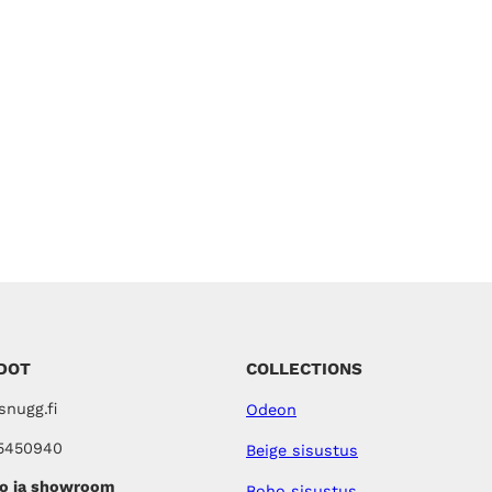
DOT
COLLECTIONS
nugg.fi
Odeon
5450940
Beige sisustus
o ja showroom
Boho sisustus