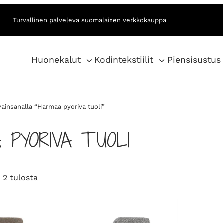
Turvallinen palveleva suomalainen verkkokauppa
Huonekalut
Kodintekstiilit
Piensisustus
vainsanalla “Harmaa pyoriva tuoli”
 PYORIVA TUOLI
S
 2 tulosta
o
r
t