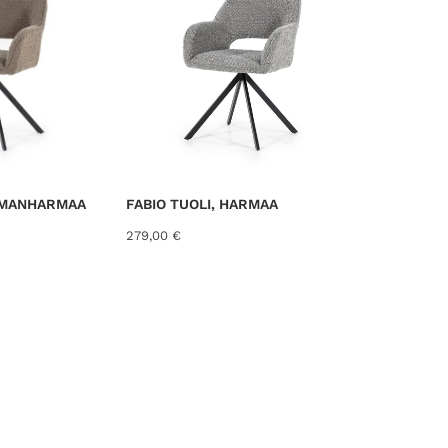
e
d
b
y
l
a
t
e
s
UMMANHARMAA
FABIO TUOLI, HARMAA
t
279,00
€