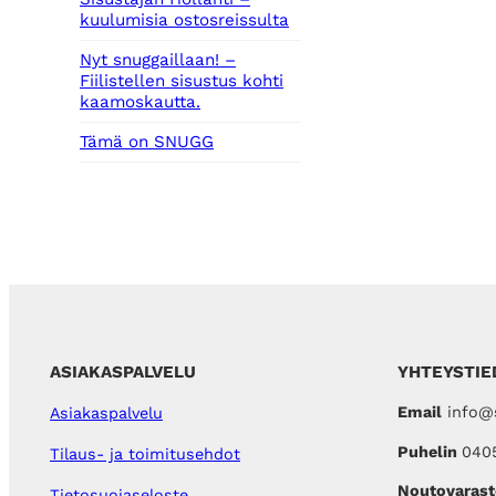
kuulumisia ostosreissulta
Nyt snuggaillaan! –
Fiilistellen sisustus kohti
kaamoskautta.
Tämä on SNUGG
ASIAKASPALVELU
YHTEYSTIE
Email
info@s
Asiakaspalvelu
Puhelin
040
Tilaus- ja toimitusehdot
Noutovarast
Tietosuojaseloste