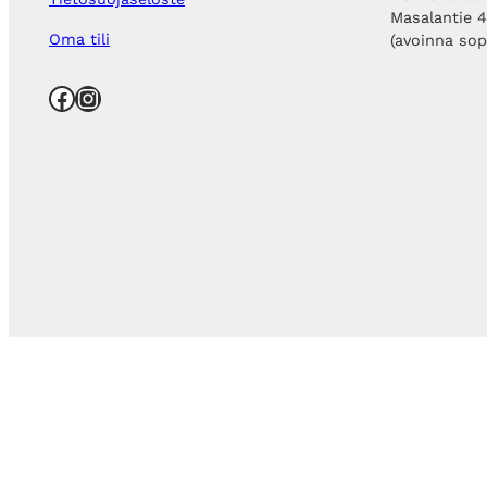
Masalantie 
Oma tili
(avoinna so
Facebook
Instagram