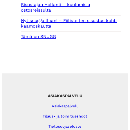
Sisustajan Hollanti – kuulumisia
ostosreissulta
Nyt snuggaillaan! – Fiilistellen sisustus kohti
kaamoskautta.
Tämä on SNUGG
ASIAKASPALVELU
Asiakaspalvelu
Tilaus- ja toimitusehdot
Tietosuojaseloste