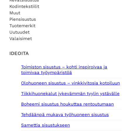
Kevätsisustus
Kodintekstiilit
Muut
Piensisustus
Tuotemerkit
Uutuudet
Valaisimet
IDEOITA
Toimiston sisustus – kohti inspiroivaa ja
toimivaa työympäristöä
Olohuoneen sisustus – vinkkivitosia kotoiluun
Tiikkihuonekalut jykevämmän tyylin ystävälle
Boheemi sisustus houkuttaa rentoutumaan
Tehdäänpä mukava työhuoneen sisustus
Samettia sisustukseen