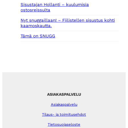
Sisustajan Hollanti – kuulumisia
ostosreissulta
Nyt snuggaillaan! – Fiilistellen sisustus kohti
kaamoskautta.
Tämä on SNUGG
ASIAKASPALVELU
Asiakaspalvelu
Tilaus- ja toimitusehdot
Tietosuojaseloste