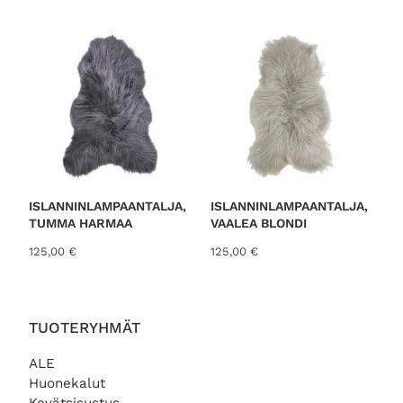
o
r
t
e
d
b
y
l
a
t
ISLANNINLAMPAANTALJA,
ISLANNINLAMPAANTALJA,
TUMMA HARMAA
VAALEA BLONDI
e
s
125,00
€
125,00
€
t
TUOTERYHMÄT
ALE
Huonekalut