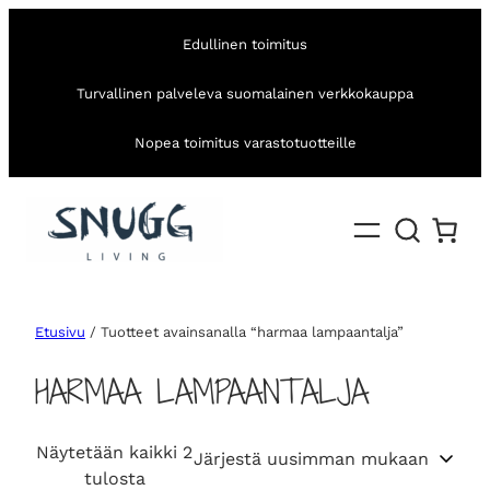
Edullinen toimitus
Turvallinen palveleva suomalainen verkkokauppa
Nopea toimitus varastotuotteille
Etusivu
/ Tuotteet avainsanalla “harmaa lampaantalja”
HARMAA LAMPAANTALJA
Näytetään kaikki 2
S
tulosta