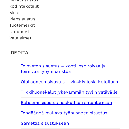
Kevätsisustus
Kodintekstiilit
Muut
Piensisustus
Tuotemerkit
Uutuudet
Valaisimet
IDEOITA
Toimiston sisustus – kohti inspiroivaa ja
toimivaa työympäristöä
Olohuoneen sisustus – vinkkivitosia kotoiluun
Tiikkihuonekalut jykevämmän tyylin ystävälle
Boheemi sisustus houkuttaa rentoutumaan
Tehdäänpä mukava työhuoneen sisustus
Samettia sisustukseen