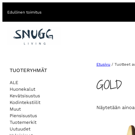
Edullinen toimitus
Etusivu
/ Tuotteet av
TUOTERYHMÄT
GOLD
ALE
Huonekalut
Kevätsisustus
Kodintekstiilit
Näytetään ainoa
Muut
Piensisustus
Tuotemerkit
Uutuudet