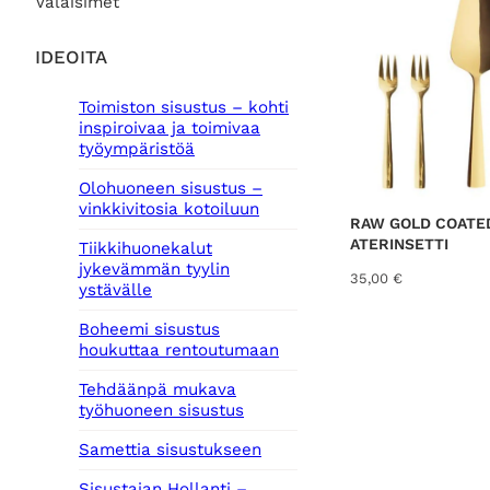
Valaisimet
IDEOITA
Toimiston sisustus – kohti
inspiroivaa ja toimivaa
työympäristöä
Olohuoneen sisustus –
vinkkivitosia kotoiluun
RAW GOLD COATE
ATERINSETTI
Tiikkihuonekalut
jykevämmän tyylin
35,00
€
ystävälle
Boheemi sisustus
houkuttaa rentoutumaan
Tehdäänpä mukava
työhuoneen sisustus
Samettia sisustukseen
Sisustajan Hollanti –