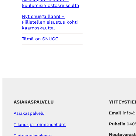
kuulumisia ostosreissulta
Nyt snuggaillaan! –
Fiilistellen sisustus kohti
kaamoskautta.
Tämä on SNUGG
ASIAKASPALVELU
YHTEYSTIE
Email
info@s
Asiakaspalvelu
Puhelin
040
Tilaus- ja toimitusehdot
Noutovarast
Tietosuojaseloste