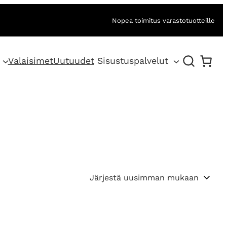
Nopea toimitus varastotuotteille
Valaisimet
Uutuudet
Sisustuspalvelut