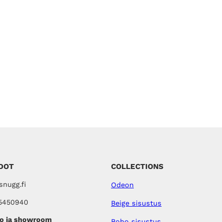
DOT
COLLECTIONS
nugg.fi
Odeon
5450940
Beige sisustus
o ja showroom
Boho sisustus