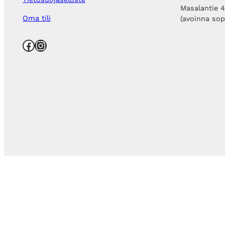
Masalantie 
Oma tili
(avoinna so
Facebook
Instagram