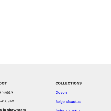
DOT
COLLECTIONS
nugg.fi
Odeon
5450940
Beige sisustus
o ja showroom
Boho sisustus