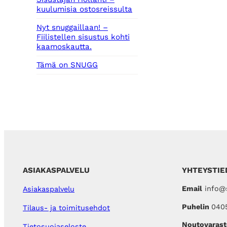
kuulumisia ostosreissulta
Nyt snuggaillaan! –
Fiilistellen sisustus kohti
kaamoskautta.
Tämä on SNUGG
ASIAKASPALVELU
YHTEYSTIE
Email
info@s
Asiakaspalvelu
Puhelin
040
Tilaus- ja toimitusehdot
Noutovarast
Tietosuojaseloste