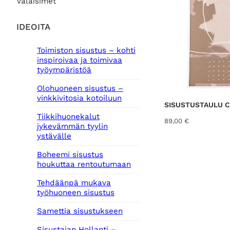
Valaisimet
IDEOITA
Toimiston sisustus – kohti
inspiroivaa ja toimivaa
työympäristöä
Olohuoneen sisustus –
vinkkivitosia kotoiluun
SISUSTUSTAULU 
Tiikkihuonekalut
89,00
€
jykevämmän tyylin
ystävälle
Boheemi sisustus
houkuttaa rentoutumaan
Tehdäänpä mukava
työhuoneen sisustus
Samettia sisustukseen
Sisustajan Hollanti –