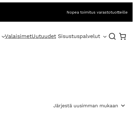
Nopea toimitus varastotuotteille
Valaisimet
Uutuudet
Sisustuspalvelut