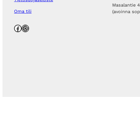
Masalantie 
Oma tili
(avoinna so
Facebook
Instagram