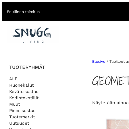
Edullinen toimitus
Etusivu
/ Tuotteet a
TUOTERYHMÄT
GEOMET
ALE
Huonekalut
Kevätsisustus
Kodintekstiilit
Näytetään ainoa
Muut
Piensisustus
Tuotemerkit
Uutuudet