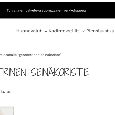
Turvallinen palveleva suomalainen verkkokauppa
Huonekalut
Kodintekstiilit
Piensisustus
vainsanalla “geometrinen seinäkoriste”
RINEN SEINÄKORISTE
 tulos