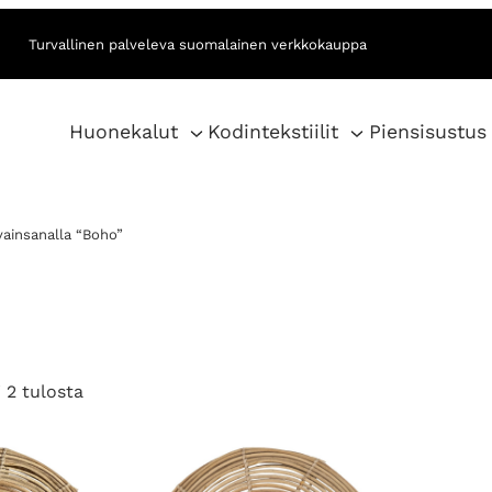
Turvallinen palveleva suomalainen verkkokauppa
Huonekalut
Kodintekstiilit
Piensisustus
vainsanalla “Boho”
S
 2 tulosta
o
r
t