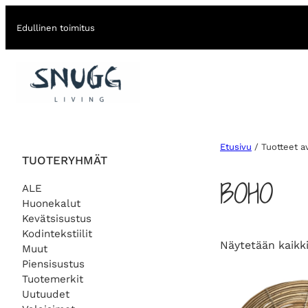
Edullinen toimitus
Etusivu
/ Tuotteet a
TUOTERYHMÄT
BOHO
ALE
Huonekalut
Kevätsisustus
Kodintekstiilit
Näytetään kaikki
Muut
Piensisustus
Tuotemerkit
Uutuudet