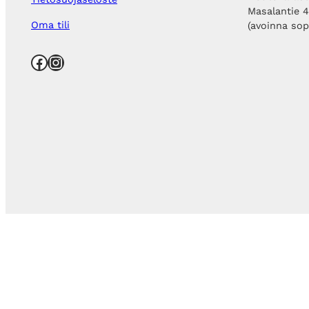
Masalantie 
Oma tili
(avoinna so
Facebook
Instagram