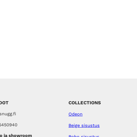
DOT
COLLECTIONS
nugg.fi
Odeon
5450940
Beige sisustus
o ja showroom
Boho sisustus