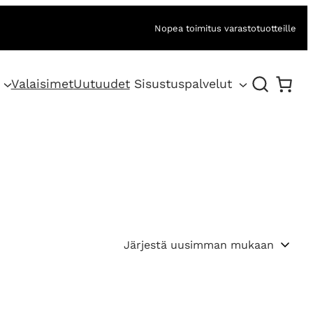
Nopea toimitus varastotuotteille
Valaisimet
Uutuudet
Sisustuspalvelut