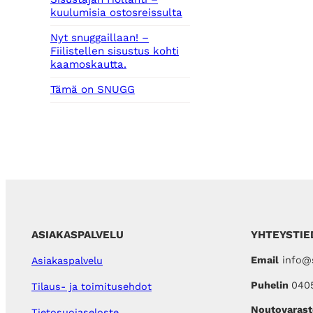
kuulumisia ostosreissulta
Nyt snuggaillaan! –
Fiilistellen sisustus kohti
kaamoskautta.
Tämä on SNUGG
ASIAKASPALVELU
YHTEYSTIE
Email
info@s
Asiakaspalvelu
Puhelin
040
Tilaus- ja toimitusehdot
Noutovarast
Tietosuojaseloste