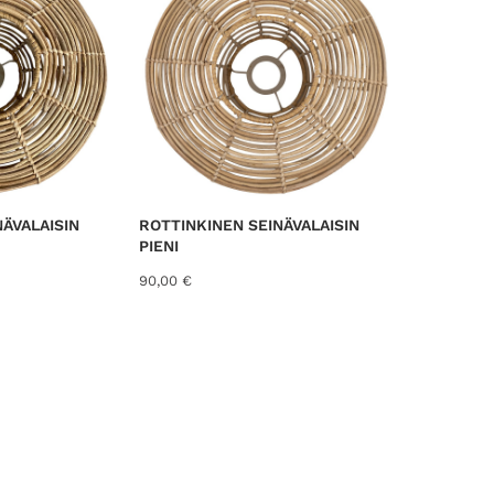
e
d
b
y
l
a
t
e
s
ÄVALAISIN
ROTTINKINEN SEINÄVALAISIN
t
PIENI
90,00
€