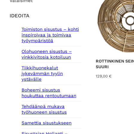
Valaisimet
IDEOITA
Toimiston sisustus – kohti
inspiroivaa ja toimivaa
työympäristöä
Olohuoneen sisustus –
vinkkivitosia kotoiluun
ROTTINKINEN SEIN
SUURI
Tiikkihuonekalut
jykevämmän tyylin
129,00
€
ystävälle
Boheemi sisustus
houkuttaa rentoutumaan
Tehdäänpä mukava
työhuoneen sisustus
Samettia sisustukseen
Sisustajan Hollanti –