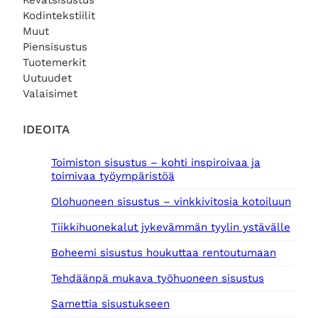
Kevätsisustus
Kodintekstiilit
Muut
Piensisustus
Tuotemerkit
Uutuudet
Valaisimet
IDEOITA
Toimiston sisustus – kohti inspiroivaa ja
toimivaa työympäristöä
Olohuoneen sisustus – vinkkivitosia kotoiluun
Tiikkihuonekalut jykevämmän tyylin ystävälle
Boheemi sisustus houkuttaa rentoutumaan
Tehdäänpä mukava työhuoneen sisustus
Samettia sisustukseen