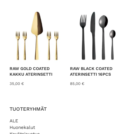
o
r
t
e
d
b
y
l
a
t
RAW GOLD COATED
RAW BLACK COATED
KAKKU ATERINSETTI
ATERINSETTI 16PCS
e
s
35,00
€
85,00
€
t
TUOTERYHMÄT
ALE
Huonekalut