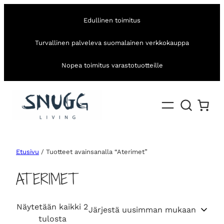
Edullinen toimitus
Turvallinen palveleva suomalainen verkkokauppa
Nopea toimitus varastotuotteille
Etusivu
/ Tuotteet avainsanalla “Aterimet”
ATERIMET
Näytetään kaikki 2
S
tulosta