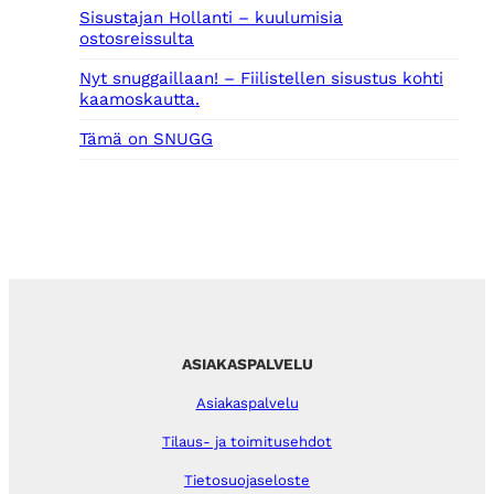
Sisustajan Hollanti – kuulumisia
ostosreissulta
Nyt snuggaillaan! – Fiilistellen sisustus kohti
kaamoskautta.
Tämä on SNUGG
ASIAKASPALVELU
Asiakaspalvelu
Tilaus- ja toimitusehdot
Tietosuojaseloste