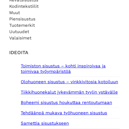
Kevätsisustus
Kodintekstiilit
Muut
Piensisustus
Tuotemerkit
Uutuudet
Valaisimet
IDEOITA
Toimiston sisustus – kohti inspiroivaa ja
toimivaa työympäristöä
Olohuoneen sisustus – vinkkivitosia kotoiluun
Tiikkihuonekalut jykevämmän tyylin ystävälle
Boheemi sisustus houkuttaa rentoutumaan
Tehdäänpä mukava työhuoneen sisustus
Samettia sisustukseen