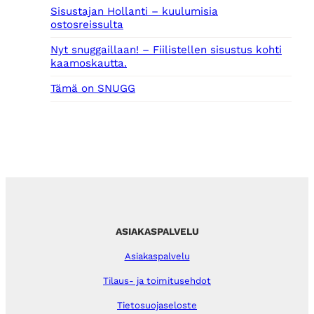
Sisustajan Hollanti – kuulumisia
ostosreissulta
Nyt snuggaillaan! – Fiilistellen sisustus kohti
kaamoskautta.
Tämä on SNUGG
ASIAKASPALVELU
Asiakaspalvelu
Tilaus- ja toimitusehdot
Tietosuojaseloste