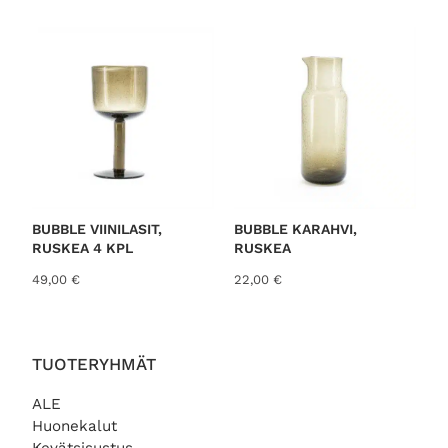
o
r
t
e
d
b
y
l
a
t
BUBBLE VIINILASIT,
BUBBLE KARAHVI,
RUSKEA 4 KPL
RUSKEA
e
s
49,00
€
22,00
€
t
TUOTERYHMÄT
ALE
Huonekalut