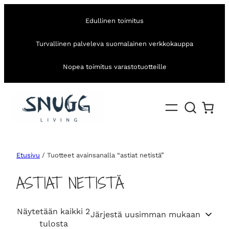
Edullinen toimitus
Turvallinen palveleva suomalainen verkkokauppa
Nopea toimitus varastotuotteille
Etusivu
/ Tuotteet avainsanalla “astiat netistä”
ASTIAT NETISTÄ
Näytetään kaikki 2
S
tulosta