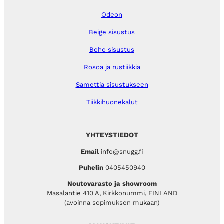
Odeon
Beige sisustus
Boho sisustus
Rosoa ja rustiikkia
Samettia sisustukseen
Tiikkihuonekalut
YHTEYSTIEDOT
Email
info@snugg.fi
Puhelin
0405450940
Noutovarasto ja showroom
Masalantie 410 A, Kirkkonummi, FINLAND
(avoinna sopimuksen mukaan)