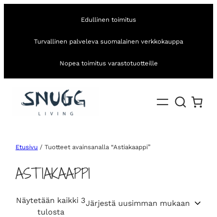
Edullinen toimitus
Turvallinen palveleva suomalainen verkkokauppa
Nopea toimitus varastotuotteille
Etusivu
/ Tuotteet avainsanalla “Astiakaappi”
ASTIAKAAPPI
Näytetään kaikki 3
S
tulosta