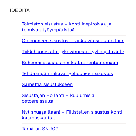
o
6
l
9
IDEOITA
i
0
:
,
Toimiston sisustus – kohti inspiroivaa ja
1
0
toimivaa työympäristöä
9
0
9
Olohuoneen sisustus – vinkkivitosia kotoiluun
0
€
,
.
Tiikkihuonekalut jykevämmän tyylin ystävälle
0
0
Boheemi sisustus houkuttaa rentoutumaan
€
Tehdäänpä mukava työhuoneen sisustus
.
Samettia sisustukseen
Sisustajan Hollanti – kuulumisia
ostosreissulta
Nyt snuggaillaan! – Fiilistellen sisustus kohti
kaamoskautta.
Tämä on SNUGG