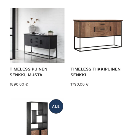
o
r
t
e
d
b
y
l
a
t
TIMELESS PUINEN
TIMELESS TIIKKIPUINEN
SENKKI, MUSTA
SENKKI
e
s
1890,00
€
1790,00
€
t
ALE
T
U
O
T
E
A
L
E