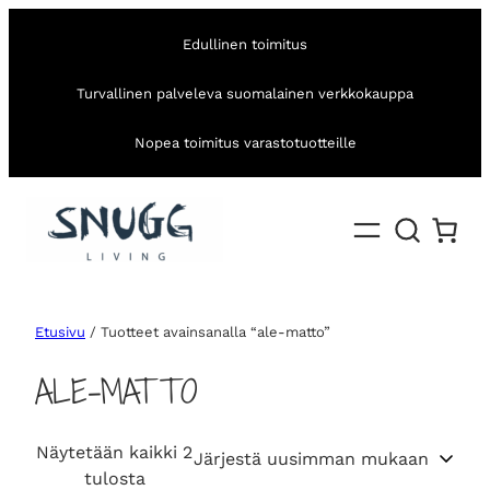
Edullinen toimitus
Turvallinen palveleva suomalainen verkkokauppa
Nopea toimitus varastotuotteille
Etusivu
/ Tuotteet avainsanalla “ale-matto”
ALE-MATTO
Näytetään kaikki 2
S
tulosta