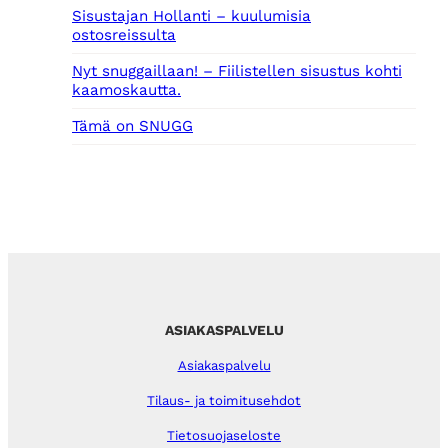
Sisustajan Hollanti – kuulumisia
ostosreissulta
Nyt snuggaillaan! – Fiilistellen sisustus kohti
kaamoskautta.
Tämä on SNUGG
ASIAKASPALVELU
Asiakaspalvelu
Tilaus- ja toimitusehdot
Tietosuojaseloste