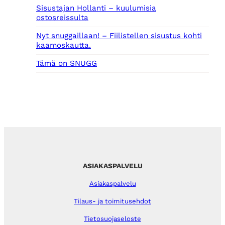
Sisustajan Hollanti – kuulumisia
ostosreissulta
Nyt snuggaillaan! – Fiilistellen sisustus kohti
kaamoskautta.
Tämä on SNUGG
ASIAKASPALVELU
Asiakaspalvelu
Tilaus- ja toimitusehdot
Tietosuojaseloste