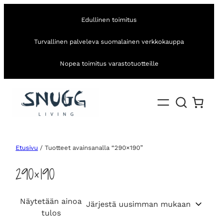
Edullinen toimitus
Turvallinen palveleva suomalainen verkkokauppa
Nopea toimitus varastotuotteille
Etusivu
/ Tuotteet avainsanalla “290×190”
290×190
Näytetään ainoa
tulos