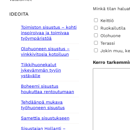
Minkä tilan halua
IDEOITA
Keittiö
Toimiston sisustus – kohti
Ruokailutila
inspiroivaa ja toimivaa
Olohuone
työympäristöä
Terassi
Olohuoneen sisustus –
Jokin muu, ke
vinkkivitosia kotoiluun
Kerro tarkemmin 
Tiikkihuonekalut
jykevämmän tyylin
ystävälle
Boheemi sisustus
houkuttaa rentoutumaan
Tehdäänpä mukava
työhuoneen sisustus
Samettia sisustukseen
Sisustajan Hollanti –