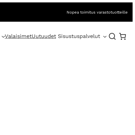
Nopea toimitus varastotuotteille
Valaisimet
Uutuudet
Sisustuspalvelut