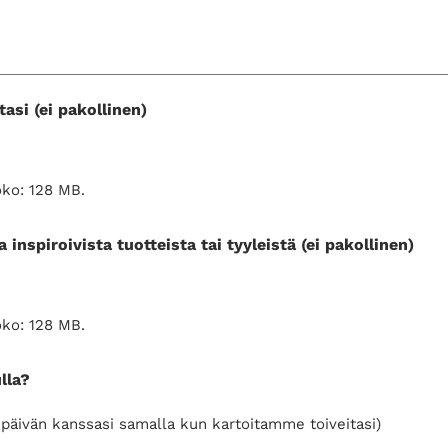
tasi (ei pakollinen)
oko: 128 MB.
 inspiroivista tuotteista tai tyyleistä (ei pakollinen)
oko: 128 MB.
lla?
päivän kanssasi samalla kun kartoitamme toiveitasi)