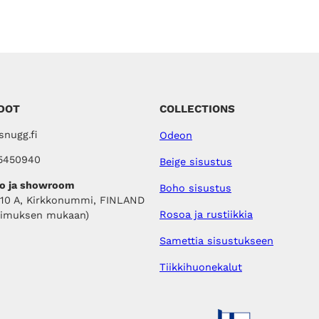
DOT
COLLECTIONS
nugg.fi
Odeon
5450940
Beige sisustus
o ja showroom
Boho sisustus
410 A, Kirkkonummi, FINLAND
Rosoa ja rustiikkia
pimuksen mukaan)
Samettia sisustukseen
Tiikkihuonekalut