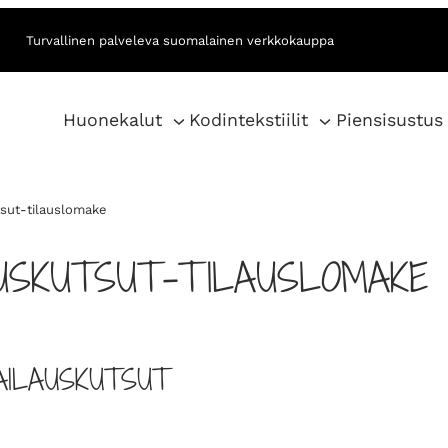
Turvallinen palveleva suomalainen verkkokauppa
Huonekalut
Kodintekstiilit
Piensisustus
tsut-tilauslomake
USKUTSUT-TILAUSLOMAKE
AILAUSKUTSUT