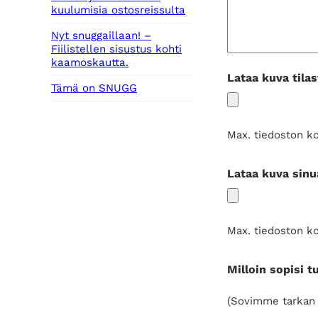
kuulumisia ostosreissulta
Nyt snuggaillaan! –
Fiilistellen sisustus kohti
kaamoskautta.
Lataa kuva tilas
Tämä on SNUGG
Max. tiedoston k
Lataa kuva sinua
Max. tiedoston k
Milloin sopisi tu
(Sovimme tarkan 