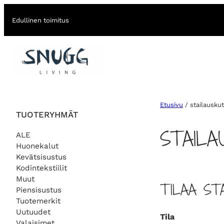
Edullinen toimitus
Etusivu
/ stailausku
TUOTERYHMÄT
STAILA
ALE
Huonekalut
Kevätsisustus
Kodintekstiilit
Muut
TILAA ST
Piensisustus
Tuotemerkit
Uutuudet
Tila
Valaisimet