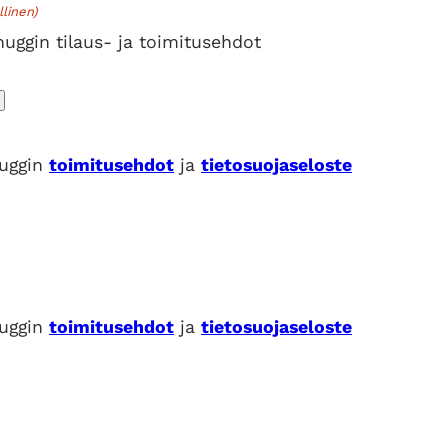
llinen)
uggin tilaus- ja toimitusehdot
nuggin
toimitusehdot
ja
tietosuojaseloste
nuggin
toimitusehdot
ja
tietosuojaseloste