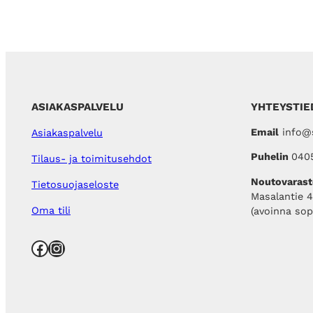
ASIAKASPALVELU
YHTEYSTIE
Email
info@s
Asiakaspalvelu
Puhelin
040
Tilaus- ja toimitusehdot
Noutovarast
Tietosuojaseloste
Masalantie 
Oma tili
(avoinna so
Facebook
Instagram