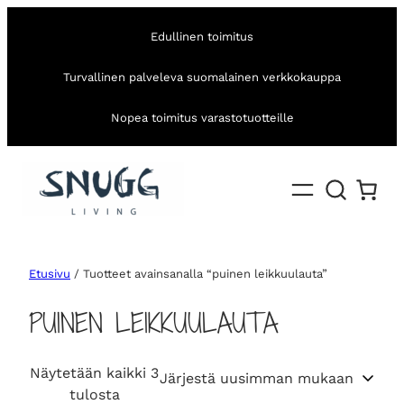
Edullinen toimitus
Turvallinen palveleva suomalainen verkkokauppa
Nopea toimitus varastotuotteille
Etusivu
/ Tuotteet avainsanalla “puinen leikkuulauta”
PUINEN LEIKKUULAUTA
Näytetään kaikki 3
S
tulosta