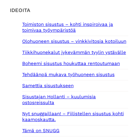
IDEOITA
Toimiston sisustus – kohti inspiroivaa ja
toimivaa työympäristöä
Olohuoneen sisustus – vinkkivitosia kotoiluun
Tiikkihuonekalut jykevämmän tyylin ystävälle
Boheemi sisustus houkuttaa rentoutumaan
Tehdäänpä mukava työhuoneen sisustus
Samettia sisustukseen
Sisustajan Hollanti – kuulumisia
ostosreissulta
Nyt snuggaillaan! – Fiilistellen sisustus kohti
kaamoskautta.
Tämä on SNUGG