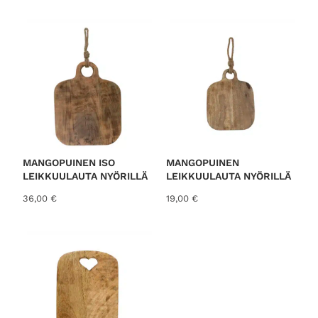
o
r
t
e
d
b
y
l
a
t
MANGOPUINEN ISO
MANGOPUINEN
LEIKKUULAUTA NYÖRILLÄ
LEIKKUULAUTA NYÖRILLÄ
e
s
36,00
€
19,00
€
t