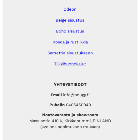
Odeon
Beige sisustus
Boho sisustus
Rosoa ja rustiikkia
Samettia sisustukseen
Tiikkihuonekalut
YHTEYSTIEDOT
Email
info@snugg.fi
Puhelin
0405450940
Noutovarasto ja showroom
Masalantie 410 A, Kirkkonummi, FINLAND
(avoinna sopimuksen mukaan)