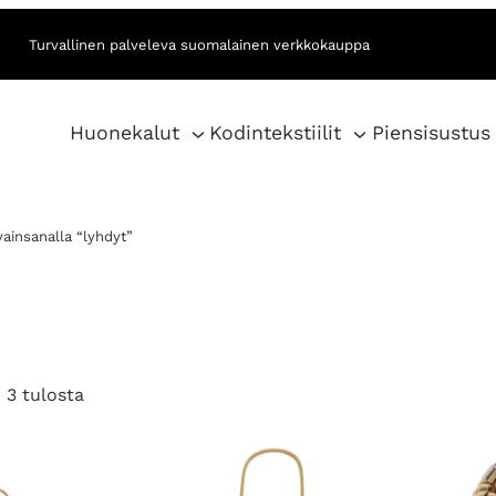
Turvallinen palveleva suomalainen verkkokauppa
Huonekalut
Kodintekstiilit
Piensisustus
vainsanalla “lyhdyt”
S
 3 tulosta
o
r
t