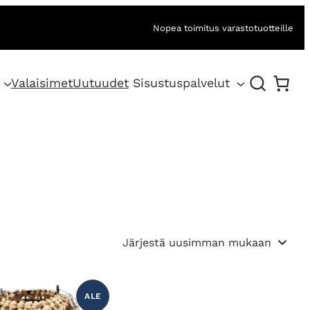
Nopea toimitus varastotuotteille
Valaisimet
Uutuudet
Sisustuspalvelut
ALE
T
U