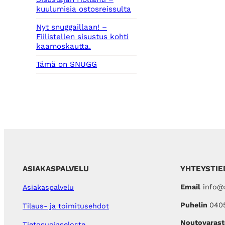
kuulumisia ostosreissulta
Nyt snuggaillaan! –
Fiilistellen sisustus kohti
kaamoskautta.
Tämä on SNUGG
ASIAKASPALVELU
YHTEYSTIE
Email
info@s
Asiakaspalvelu
Puhelin
040
Tilaus- ja toimitusehdot
Noutovarast
Tietosuojaseloste