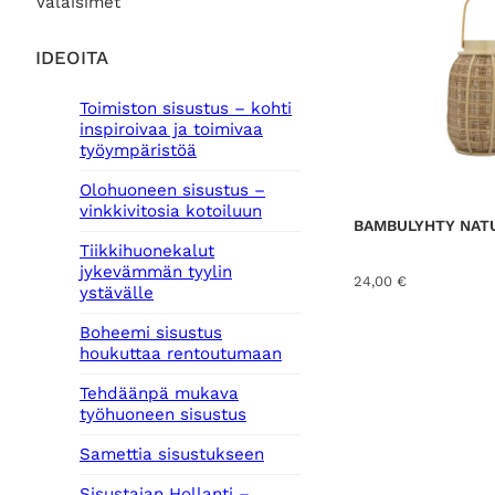
Valaisimet
IDEOITA
Toimiston sisustus – kohti
inspiroivaa ja toimivaa
työympäristöä
Olohuoneen sisustus –
vinkkivitosia kotoiluun
BAMBULYHTY NATU
Tiikkihuonekalut
jykevämmän tyylin
24,00
€
ystävälle
Boheemi sisustus
houkuttaa rentoutumaan
Tehdäänpä mukava
työhuoneen sisustus
Samettia sisustukseen
Sisustajan Hollanti –