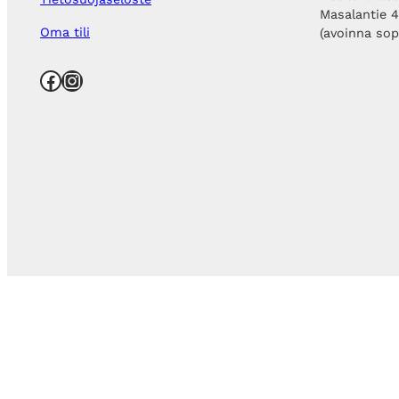
Masalantie 
Oma tili
(avoinna so
Facebook
Instagram