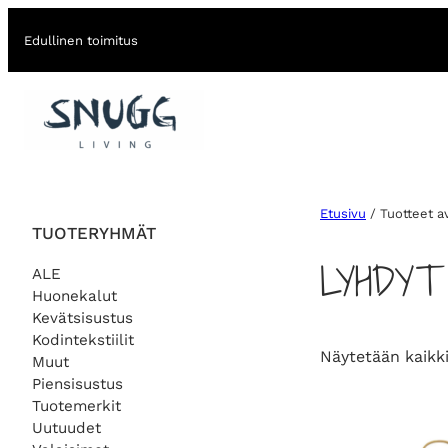
Edullinen toimitus
Etusivu
/ Tuotteet a
TUOTERYHMÄT
LYHDYT
ALE
Huonekalut
Kevätsisustus
Kodintekstiilit
Näytetään kaikki
Muut
Piensisustus
Tuotemerkit
Uutuudet