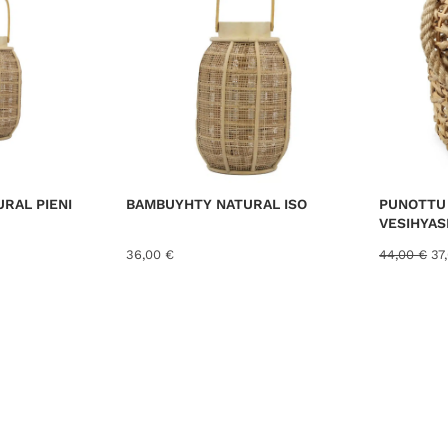
e
d
b
y
l
a
t
e
s
RAL PIENI
BAMBUYHTY NATURAL ISO
PUNOTTU 
t
VESIHYAS
A
36,00
€
44,00
€
37
l
k
u
p
e
r
ä
i
n
e