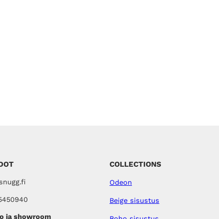
n
h
i
n
t
a
o
l
i
:
4
4
,
0
0
€
DOT
COLLECTIONS
.
nugg.fi
Odeon
5450940
Beige sisustus
o ja showroom
Boho sisustus