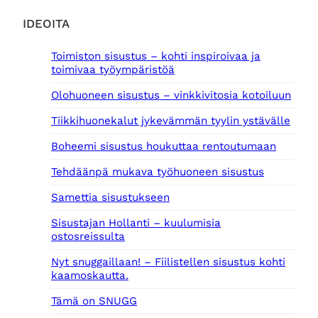
IDEOITA
Toimiston sisustus – kohti inspiroivaa ja
toimivaa työympäristöä
Olohuoneen sisustus – vinkkivitosia kotoiluun
Tiikkihuonekalut jykevämmän tyylin ystävälle
Boheemi sisustus houkuttaa rentoutumaan
Tehdäänpä mukava työhuoneen sisustus
Samettia sisustukseen
Sisustajan Hollanti – kuulumisia
ostosreissulta
Nyt snuggaillaan! – Fiilistellen sisustus kohti
kaamoskautta.
Tämä on SNUGG