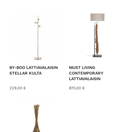
o
r
t
e
d
b
y
l
a
t
BY-BOO LATTIAVALAISIN
MUST LIVING
STELLAR KULTA
CONTEMPORARY
e
LATTIAVALAISIN
s
229,00
€
870,00
€
t