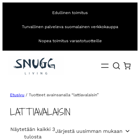
Edullinen toimitus
Turvallinen palveleva suomalainen verkkokauppa
Nopea toimitus varastotuotteille
Etusivu
/ Tuotteet avainsanalla “lattiavalaisin”
LATTIAVALAISIN
Näytetään kaikki 3
S
tulosta