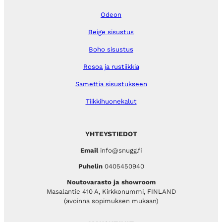
Odeon
Beige sisustus
Boho sisustus
Rosoa ja rustiikkia
Samettia sisustukseen
Tiikkihuonekalut
YHTEYSTIEDOT
Email
info@snugg.fi
Puhelin
0405450940
Noutovarasto ja showroom
Masalantie 410 A, Kirkkonummi, FINLAND
(avoinna sopimuksen mukaan)