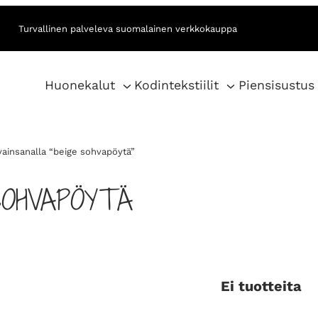
Turvallinen palveleva suomalainen verkkokauppa
Huonekalut
Kodintekstiilit
Piensisustus
vainsanalla “beige sohvapöytä”
SOHVAPÖYTÄ
Ei tuotteita