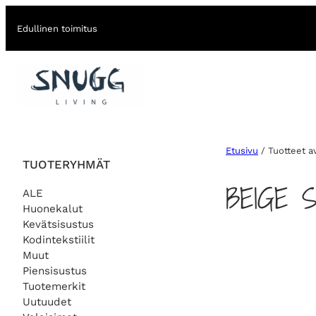
Edullinen toimitus
Etusivu
/ Tuotteet a
TUOTERYHMÄT
BEIGE 
ALE
Huonekalut
Kevätsisustus
Kodintekstiilit
Muut
Piensisustus
Tuotemerkit
Uutuudet