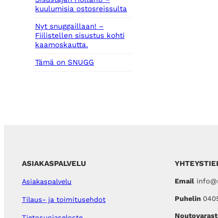
kuulumisia ostosreissulta
Nyt snuggaillaan! –
Fiilistellen sisustus kohti
kaamoskautta.
Tämä on SNUGG
ASIAKASPALVELU
YHTEYSTIE
Email
info@s
Asiakaspalvelu
Puhelin
040
Tilaus- ja toimitusehdot
Noutovarast
Tietosuojaseloste