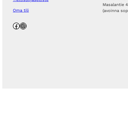
Masalantie 
Oma tili
(avoinna so
Facebook
Instagram