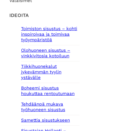
Valaisimet
IDEOITA
Toimiston sisustus – kohti
inspiroivaa ja toimivaa
työympäristöä
Olohuoneen sisustus –
vinkkivitosia kotoiluun
Tiikkihuonekalut
jykevämmän tyylin
ystävälle
Boheemi sisustus
houkuttaa rentoutumaan
Tehdäänpä mukava
työhuoneen sisustus
Samettia sisustukseen
Sisustajan Hollanti –