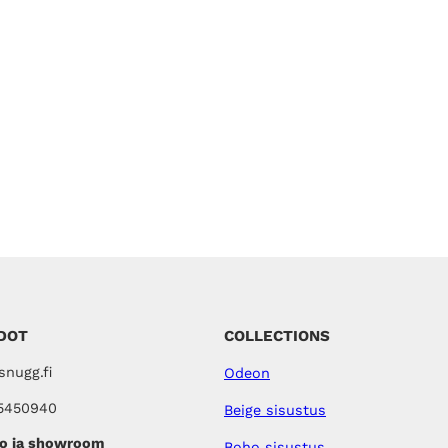
DOT
COLLECTIONS
nugg.fi
Odeon
5450940
Beige sisustus
o ja showroom
Boho sisustus