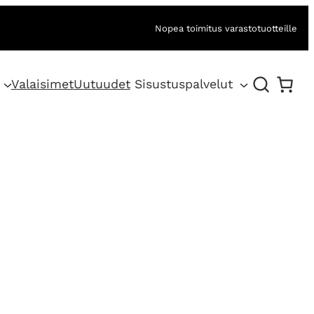
Nopea toimitus varastotuotteille
Valaisimet
Uutuudet
Sisustuspalvelut