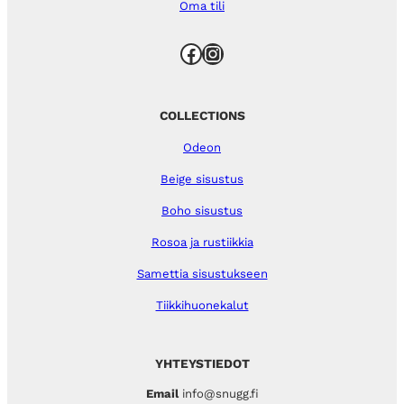
Oma tili
Facebook
Instagram
COLLECTIONS
Odeon
Beige sisustus
Boho sisustus
Rosoa ja rustiikkia
Samettia sisustukseen
Tiikkihuonekalut
YHTEYSTIEDOT
Email
info@snugg.fi