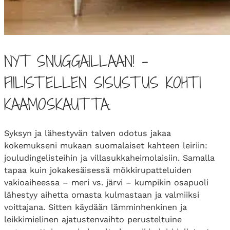
NYT SNUGGAILLAAN! –
FIILISTELLEN SISUSTUS KOHTI
KAAMOSKAUTTA.
Syksyn ja lähestyvän talven odotus jakaa
kokemukseni mukaan suomalaiset kahteen leiriin:
jouludingelisteihin ja villasukkaheimolaisiin. Samalla
tapaa kuin jokakesäisessä mökkirupatteluiden
vakioaiheessa – meri vs. järvi – kumpikin osapuoli
lähestyy aihetta omasta kulmastaan ja valmiiksi
voittajana. Sitten käydään lämminhenkinen ja
leikkimielinen ajatustenvaihto perusteltuine