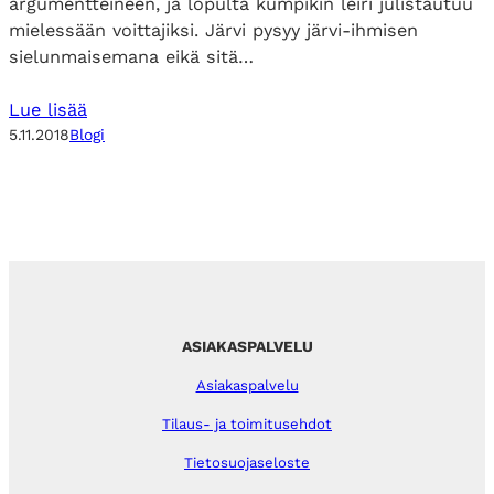
argumentteineen, ja lopulta kumpikin leiri julistautuu
mielessään voittajiksi. Järvi pysyy järvi-ihmisen
sielunmaisemana eikä sitä…
Lue lisää
5.11.2018
Blogi
ASIAKASPALVELU
Asiakaspalvelu
Tilaus- ja toimitusehdot
Tietosuojaseloste