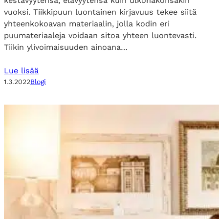
kestävyytensä, elävyytensä kuin ulkonäkönsäkin
vuoksi. Tiikkipuun luontainen kirjavuus tekee siitä
yhteenkokoavan materiaalin, jolla kodin eri
puumateriaaleja voidaan sitoa yhteen luontevasti.
Tiikin ylivoimaisuuden ainoana…
Lue lisää
1.3.2022
Blogi