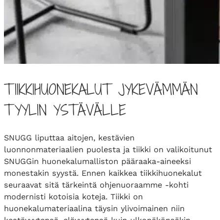
TIIKKIHUONEKALUT JYKEVÄMMÄN
TYYLIN YSTÄVÄLLE
SNUGG liputtaa aitojen, kestävien
luonnonmateriaalien puolesta ja tiikki on valikoitunut
SNUGGin huonekalumalliston pääraaka-aineeksi
monestakin syystä. Ennen kaikkea tiikkihuonekalut
seuraavat sitä tärkeintä ohjenuoraamme -kohti
modernisti kotoisia koteja. Tiikki on
huonekalumateriaalina täysin ylivoimainen niin