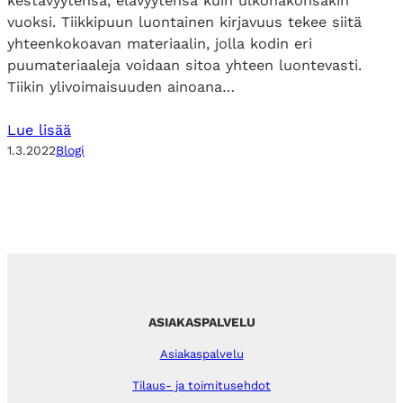
kestävyytensä, elävyytensä kuin ulkonäkönsäkin
vuoksi. Tiikkipuun luontainen kirjavuus tekee siitä
yhteenkokoavan materiaalin, jolla kodin eri
puumateriaaleja voidaan sitoa yhteen luontevasti.
Tiikin ylivoimaisuuden ainoana…
Lue lisää
1.3.2022
Blogi
ASIAKASPALVELU
Asiakaspalvelu
Tilaus- ja toimitusehdot