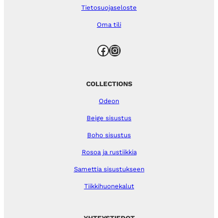
Tietosuojaseloste
Oma tili
Facebook
Instagram
COLLECTIONS
Odeon
Beige sisustus
Boho sisustus
Rosoa ja rustiikkia
Samettia sisustukseen
Tiikkihuonekalut