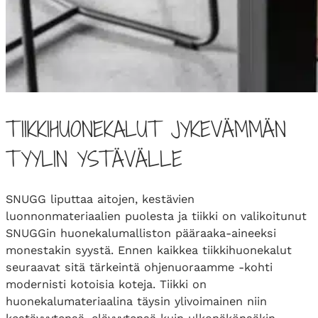
TIIKKIHUONEKALUT JYKEVÄMMÄN
TYYLIN YSTÄVÄLLE
SNUGG liputtaa aitojen, kestävien
luonnonmateriaalien puolesta ja tiikki on valikoitunut
SNUGGin huonekalumalliston pääraaka-aineeksi
monestakin syystä. Ennen kaikkea tiikkihuonekalut
seuraavat sitä tärkeintä ohjenuoraamme -kohti
modernisti kotoisia koteja. Tiikki on
huonekalumateriaalina täysin ylivoimainen niin