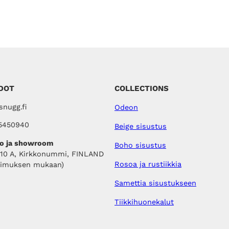
DOT
COLLECTIONS
nugg.fi
Odeon
5450940
Beige sisustus
o ja showroom
Boho sisustus
410 A, Kirkkonummi, FINLAND
Rosoa ja rustiikkia
pimuksen mukaan)
Samettia sisustukseen
Tiikkihuonekalut