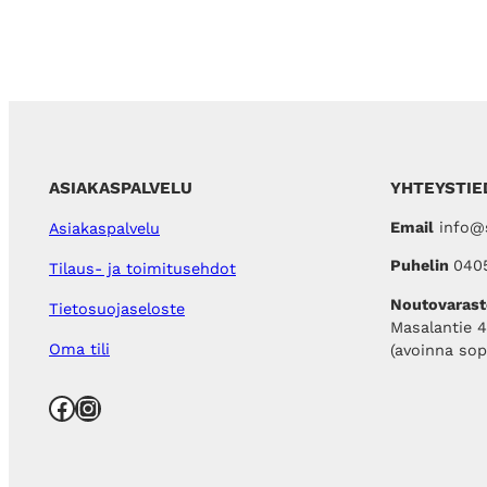
ASIAKASPALVELU
YHTEYSTIE
Email
info@s
Asiakaspalvelu
Puhelin
040
Tilaus- ja toimitusehdot
Noutovarast
Tietosuojaseloste
Masalantie 
Oma tili
(avoinna so
Facebook
Instagram