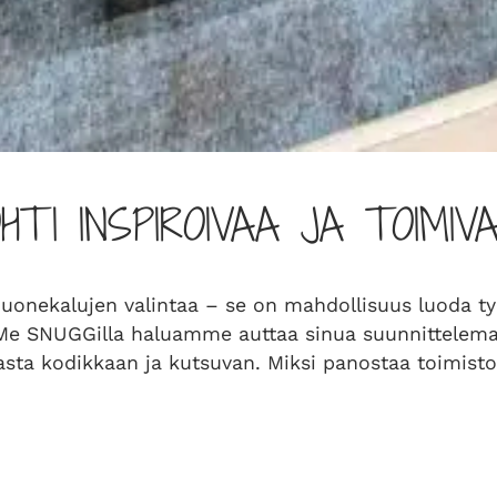
HTI INSPIROIVAA JA TOIMI
nekalujen valintaa – se on mahdollisuus luoda työti
 Me SNUGGilla haluamme auttaa sinua suunnittelema
ilasta kodikkaan ja kutsuvan. Miksi panostaa toimis