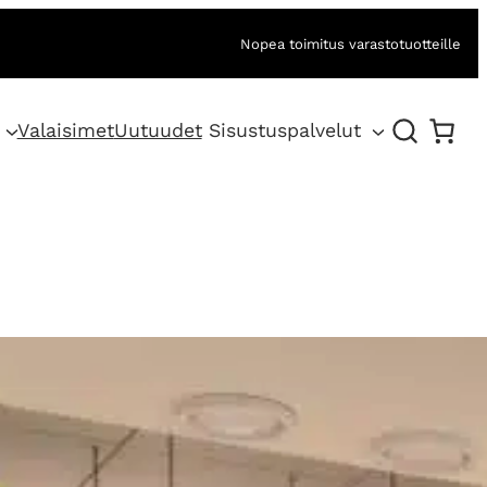
Nopea toimitus varastotuotteille
Valaisimet
Uutuudet
Sisustuspalvelut